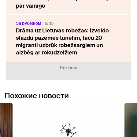
par vainīgo
За рубежом
19:15
Drāma uz Lietuvas robežas: izveido
slazdu pazemes tunelim, taču 20
migranti uzbrūk robežsargiem un
aizbēg ar rokudzelžiem
Reklāma
Похожие новости