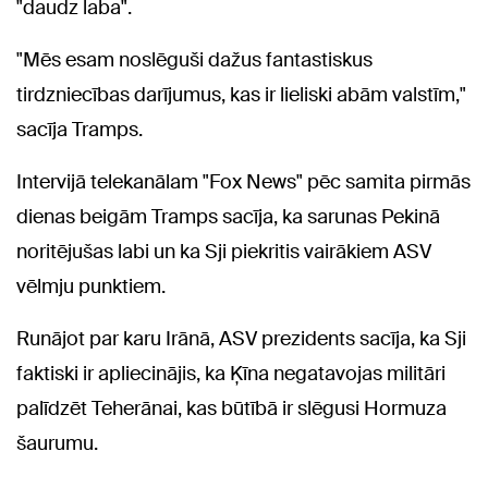
"daudz laba".
"Mēs esam noslēguši dažus fantastiskus
tirdzniecības darījumus, kas ir lieliski abām valstīm,"
sacīja Tramps.
Intervijā telekanālam "Fox News" pēc samita pirmās
dienas beigām Tramps sacīja, ka sarunas Pekinā
noritējušas labi un ka Sji piekritis vairākiem ASV
vēlmju punktiem.
Runājot par karu Irānā, ASV prezidents sacīja, ka Sji
faktiski ir apliecinājis, ka Ķīna negatavojas militāri
palīdzēt Teherānai, kas būtībā ir slēgusi Hormuza
šaurumu.