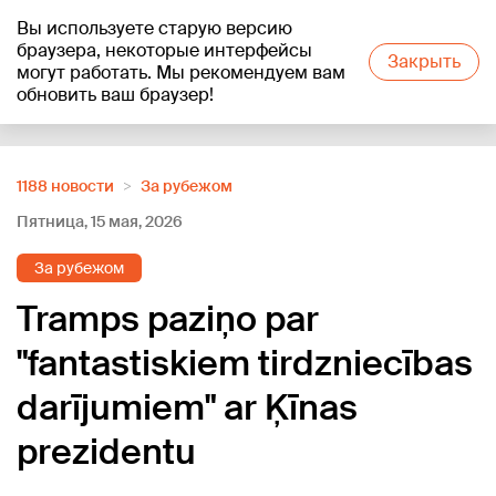
Вы используете старую версию
+18
°C
браузера, некоторые интерфейсы
Закрыть
могут работать. Мы рекомендуем вам
обновить ваш браузер!
Reklāma
1188 новости
За рубежом
Пятница, 15 мая, 2026
За рубежом
Tramps paziņo par
"fantastiskiem tirdzniecības
darījumiem" ar Ķīnas
prezidentu