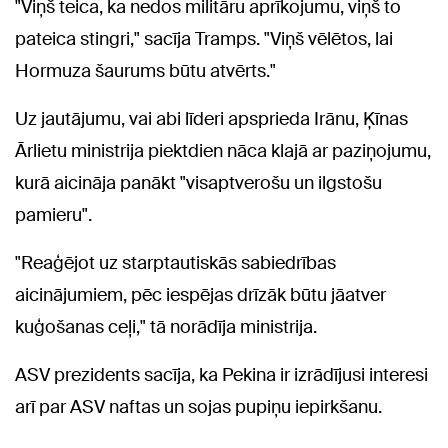
"Viņš teica, ka nedos militāru aprīkojumu, viņš to
pateica stingri," sacīja Tramps. "Viņš vēlētos, lai
Hormuza šaurums būtu atvērts."
Uz jautājumu, vai abi līderi apsprieda Irānu, Ķīnas
Ārlietu ministrija piektdien nāca klajā ar paziņojumu,
kurā aicināja panākt "visaptverošu un ilgstošu
pamieru".
"Reaģējot uz starptautiskās sabiedrības
aicinājumiem, pēc iespējas drīzāk būtu jāatver
kuģošanas ceļi," tā norādīja ministrija.
ASV prezidents sacīja, ka Pekina ir izrādījusi interesi
arī par ASV naftas un sojas pupiņu iepirkšanu.