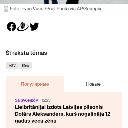
Foto: Evan Vucci/Pool Photo via AP/Scanpix
Šī raksta tēmas
ASV
Ķīna
Популярные
Новые
За рубежом
12:23
Lielbritānijai izdots Latvijas pilsonis
Dolārs Aleksanders, kurš nogalināja 12
gadus vecu zēnu