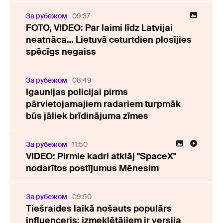
За рубежом
09:37
FOTO, VIDEO: Par laimi līdz Latvijai
neatnāca… Lietuvā ceturtdien plosījies
spēcīgs negaiss
За рубежом
08:49
Igaunijas policijai pirms
pārvietojamajiem radariem turpmāk
būs jāliek brīdinājuma zīmes
За рубежом
11:50
VIDEO: Pirmie kadri atklāj "SpaceX"
nodarītos postījumus Mēnesim
За рубежом
09:50
Tiešraides laikā nošauts populārs
influenceris; izmeklētājiem ir versija