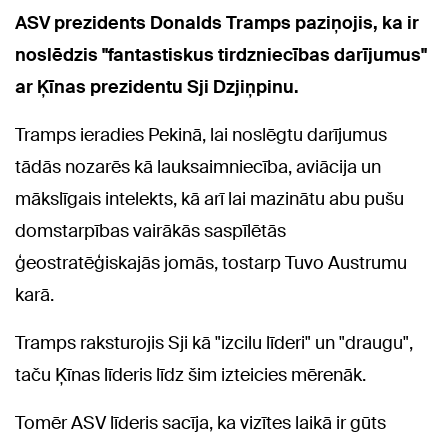
ASV prezidents Donalds Tramps paziņojis, ka ir
noslēdzis "fantastiskus tirdzniecības darījumus"
ar Ķīnas prezidentu Sji Dzjiņpinu.
Tramps ieradies Pekinā, lai noslēgtu darījumus
tādās nozarēs kā lauksaimniecība, aviācija un
mākslīgais intelekts, kā arī lai mazinātu abu pušu
domstarpības vairākās saspīlētās
ģeostratēģiskajās jomās, tostarp Tuvo Austrumu
karā.
Tramps raksturojis Sji kā "izcilu līderi" un "draugu",
taču Ķīnas līderis līdz šim izteicies mērenāk.
Tomēr ASV līderis sacīja, ka vizītes laikā ir gūts