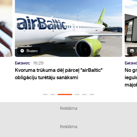
Видео
Бизнес
16:29
Бизн
Kvoruma trūkuma dēļ pārceļ "airBaltic"
No gr
obligāciju turētāju sanāksmi
iegul
mājo
Reklāma
Reklāma