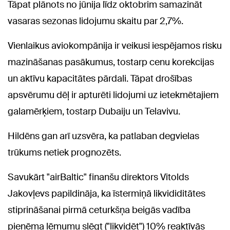
Tāpat plānots no jūnija līdz oktobrim samazināt
vasaras sezonas lidojumu skaitu par 2,7%.
Vienlaikus aviokompānija ir veikusi iespējamos risku
mazināšanas pasākumus, tostarp cenu korekcijas
un aktīvu kapacitātes pārdali. Tāpat drošības
apsvērumu dēļ ir apturēti lidojumi uz ietekmētajiem
galamērķiem, tostarp Dubaiju un Telavivu.
Hildēns gan arī uzsvēra, ka patlaban degvielas
trūkums netiek prognozēts.
Savukārt "airBaltic" finanšu direktors Vitolds
Jakovļevs papildināja, ka īstermiņā likvididitātes
stiprināšanai pirmā ceturkšņa beigās vadība
pieņēma lēmumu slēgt ("likvidēt") 10% reaktīvās