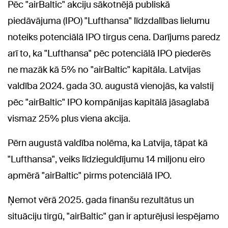
Pēc "airBaltic" akciju sākotnējā publiskā
piedāvājuma (IPO) "Lufthansa" līdzdalības lielumu
noteiks potenciālā IPO tirgus cena. Darījums paredz
arī to, ka "Lufthansa" pēc potenciālā IPO piederēs
ne mazāk kā 5% no "airBaltic" kapitāla. Latvijas
valdība 2024. gada 30. augustā vienojās, ka valstij
pēc "airBaltic" IPO kompānijas kapitālā jāsaglabā
vismaz 25% plus viena akcija.
Pērn augustā valdība nolēma, ka Latvija, tāpat kā
"Lufthansa", veiks līdzieguldījumu 14 miljonu eiro
apmērā "airBaltic" pirms potenciālā IPO.
Ņemot vērā 2025. gada finanšu rezultātus un
situāciju tirgū, "airBaltic" gan ir apturējusi iespējamo