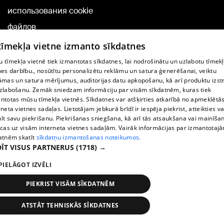
использования cookie
файлов
Добавление
 tīmekļa vietne izmanto sīkdatnes
комментариев
 tīmekļa vietnē tiek izmantotas sīkdatnes, lai nodrošinātu un uzlabotu tīmek
nes darbību., nosūtītu personalizētu reklāmu un satura ģenerēšanai, veiktu
āmas un satura mērījumus, auditorijas datu apkopošanu, kā arī produktu izst
TВ-программа
zlabošanu. Zemāk sniedzam informāciju par visām sīkdatnēm, kuras tiek
Условия договора
ntotas mūsu tīmekļa vietnēs. Sīkdatnes var atšķirties atkarībā no apmeklētā
rneta vietnes sadaļas. Lietotājam jebkurā brīdī ir iespēja piekrist, atteikties va
360 Ziņu kontakti
īt savu piekrišanu. Piekrišanas sniegšana, kā arī tās atsaukšana vai mainīša
ecas uz visām interneta vietnes sadaļām. Vairāk informācijas par izmantotaj
Helio Media
atnēm skatīt
sīkdatņu izmantošanas noteikumos.
ĪT VISUS PARTNERUS
(1718) →
Служба помощи портала: э-почта -
info@1188.lv
PIELĀGOT IZVĒLI
Copyright © 2004-2026 SIA HELIO MEDIA.
All rights reserved.
PIEKRIST VISĀM SĪKDATNĒM
ATSTĀT TEHNISKĀS SĪKDATNES
Новости
Искать
1188 play
Транспорт
Больше