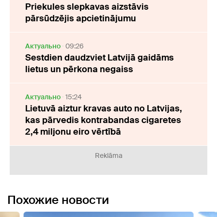
Priekules slepkavas aizstāvis
pārsūdzējis apcietinājumu
Актуально
09:26
Sestdien daudzviet Latvijā gaidāms
lietus un pērkona negaiss
Актуально
15:24
Lietuvā aiztur kravas auto no Latvijas,
kas pārvedis kontrabandas cigaretes
2,4 miljonu eiro vērtībā
Reklāma
Похожие новости