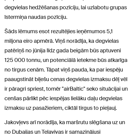
degvielas hedžēšanas pozīciju, lai uzlabotu grupas
īstermiņa naudas pozīciju.
Šāds lēmums esot rezultējies ieņēmumos 5,1
miljona eiro apmērā. Viņš norādīja, ka degvielas
patēriņš no jūnija līdz gada beigām būs aptuveni
125 000 tonnu, un potenciālā ietekme būs atkarīga
no tirgus cenām. Tāpat viņš pauda, ka par iespēju
paaugstināt biļešu cenas degvielas izmaksu dēļ vēl
ir pāragri spriest, tomēr "airBaltic" seko situācijai un
cenšas pārlikt pēc iespējas lielāku daļu degvielas
izmaksu uz pasažieriem, ciktāl tirgus to pieļauj.
Jakovļevs arī norādīja, ka maršrutu slēgšana uz un
no Dubaijas un Telavivas ir samazinājusi