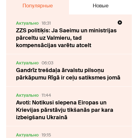
Популярные
Новые
Актуально
18:31
ZZS politiķis: Ja Saeimu un ministrijas
pārceltu uz Valmieru, tad
kompensācijas varētu atcelt
Актуально
06:03
Gandrīz trešdaļa ārvalstu pilsoņu
pārkāpumu Rīgā ir ceļu satiksmes jomā
Актуально
11:44
Avoti: Notikusi slepena Eiropas un
Krievijas pārstāvju tikšanās par kara
izbeigšanu Ukrainā
Актуально
19:15