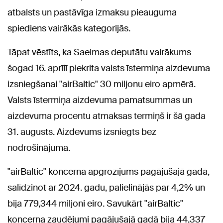
atbalsts un pastāvīga izmaksu pieauguma
spiediens vairākās kategorijās.
Tāpat vēstīts, ka Saeimas deputātu vairākums
šogad 16. aprīlī piekrita valsts īstermiņa aizdevuma
izsniegšanai "airBaltic" 30 miljonu eiro apmērā.
Valsts īstermiņa aizdevuma pamatsummas un
aizdevuma procentu atmaksas termiņš ir šā gada
31. augusts. Aizdevums izsniegts bez
nodrošinājuma.
"airBaltic" koncerna apgrozījums pagājušajā gadā,
salīdzinot ar 2024. gadu, palielinājās par 4,2% un
bija 779,344 miljoni eiro. Savukārt "airBaltic"
koncerna zaudējumi pagājušajā gadā bija 44,337