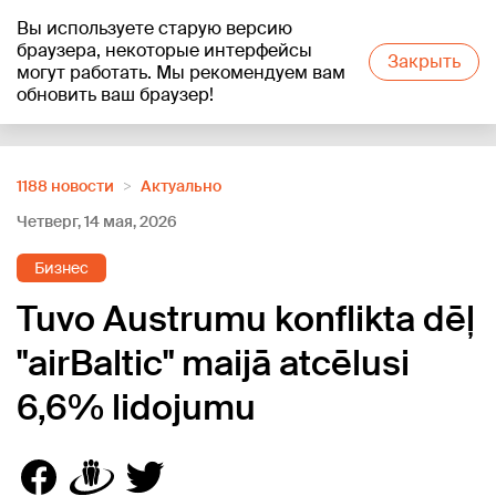
Вы используете старую версию
+20
°C
браузера, некоторые интерфейсы
Закрыть
могут работать. Мы рекомендуем вам
обновить ваш браузер!
Reklāma
1188 новости
Актуально
Четверг, 14 мая, 2026
Бизнес
Tuvo Austrumu konflikta dēļ
"airBaltic" maijā atcēlusi
6,6% lidojumu