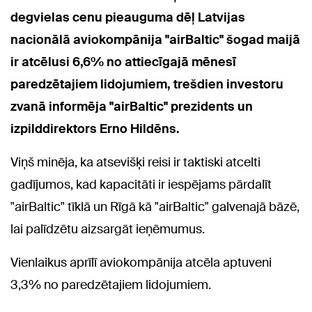
degvielas cenu pieauguma dēļ Latvijas
nacionālā aviokompānija "airBaltic" šogad maijā
ir atcēlusi 6,6% no attiecīgajā mēnesī
paredzētajiem lidojumiem, trešdien investoru
zvanā informēja "airBaltic" prezidents un
izpilddirektors Erno Hildēns.
Viņš minēja, ka atsevišķi reisi ir taktiski atcelti
gadījumos, kad kapacitāti ir iespējams pārdalīt
"airBaltic" tīklā un Rīgā kā "airBaltic" galvenajā bāzē,
lai palīdzētu aizsargāt ieņēmumus.
Vienlaikus aprīlī aviokompānija atcēla aptuveni
3,3% no paredzētajiem lidojumiem.