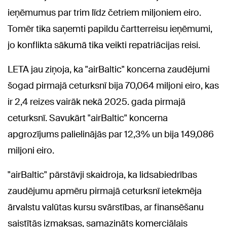
ieņēmumus par trim līdz četriem miljoniem eiro.
Tomēr tika saņemti papildu čartterreisu ieņēmumi,
jo konflikta sākumā tika veikti repatriācijas reisi.
LETA jau ziņoja, ka "airBaltic" koncerna zaudējumi
šogad pirmajā ceturksnī bija 70,064 miljoni eiro, kas
ir 2,4 reizes vairāk nekā 2025. gada pirmajā
ceturksnī. Savukārt "airBaltic" koncerna
apgrozījums palielinājās par 12,3% un bija 149,086
miljoni eiro.
"airBaltic" pārstāvji skaidroja, ka lidsabiedrības
zaudējumu apmēru pirmajā ceturksnī ietekmēja
ārvalstu valūtas kursu svārstības, ar finansēšanu
saistītās izmaksas, samazināts komerciālais