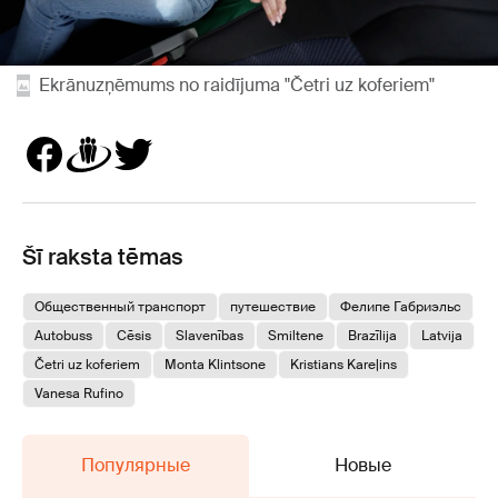
Ekrānuzņēmums no raidījuma "Četri uz koferiem"
Šī raksta tēmas
Общественный транспорт
путешествие
Фелипе Габриэльс
Autobuss
Cēsis
Slavenības
Smiltene
Brazīlija
Latvija
Četri uz koferiem
Monta Klintsone
Kristians Kareļins
Vanesa Rufino
Популярные
Новые