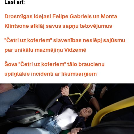
Lasi arī:
Drosmīgas idejas! Felipe Gabriels un Monta
Klintsone atklāj savus sapņu tetovējumus
"Četri uz koferiem" slavenības neslēpj sajūsmu
par unikālu mazmājiņu Vidzemē
Šova "Četri uz koferiem" tālo braucienu
spilgtākie incidenti ar likumsargiem