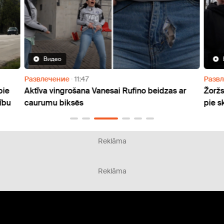
Видео
Развлечение
11:47
Разв
pie
Aktīva vingrošana Vanesai Rufino beidzas ar
Žoržs
ību
caurumu biksēs
pie s
Reklāma
Reklāma