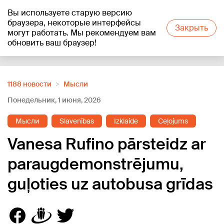
Вы используете старую версию
+19
°C
браузера, некоторые интерфейсы
Закрыть
могут работать. Мы рекомендуем вам
обновить ваш браузер!
Reklāma
1188 новости
Мысли
Понедельник, 1 июня, 2026
Мысли
Slavenības
Izklaide
Ceļojums
Vanesa Rufino pārsteidz ar
paraugdemonstrējumu,
guļoties uz autobusa grīdas