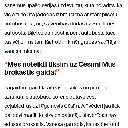
saņēmusi īpašo sērijas uzdevumu, kurā norādīts, ka
visiem no rīta jādodas izbraucienā ar starppilsētu
autobusu. Tā, nu, slavenības dodas uz Smiltenes
autoostu. Biļetes gan esot jāpērk autobusā, taču
tas vēl pirms tam jāatrod. Tikmēr grupas vadītāja
Vanesa mierina:
Mēs noteikti tiksim uz Cēsīm! Mūs
brokastis gaida!
Pagaidām gan tik raiti vis nesokas un pirmais
uzrunātais autobusa šoferis gatavs vest
ceļabiedrus uz Rīgu nevis Cēsīm. Arī vēderi jau liek
par sevi manīt, jo aizvien pašmāju slavenības nav
ēdušas brokastis. Vanesa gan sola, ka tās četrotni