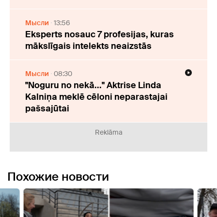
Мысли
13:56
Eksperts nosauc 7 profesijas, kuras
mākslīgais intelekts neaizstās
Мысли
08:30
"Noguru no nekā..." Aktrise Linda
Kalniņa meklē cēloni neparastajai
pašsajūtai
Reklāma
Похожие новости