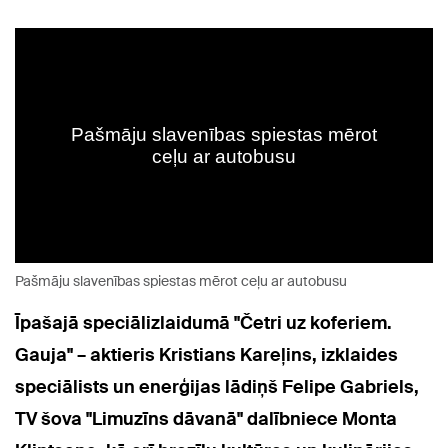
Pašmāju slavenības spiestas mērot ceļu ar autobusu
Īpašajā speciālizlaidumā "Četri uz koferiem.
Gauja" –
aktieris Kristians Kareļins, izklaides
speciālists un enerģijas lādiņš Felipe Gabriels,
TV šova "Limuzīns dāvanā" dalībniece Monta