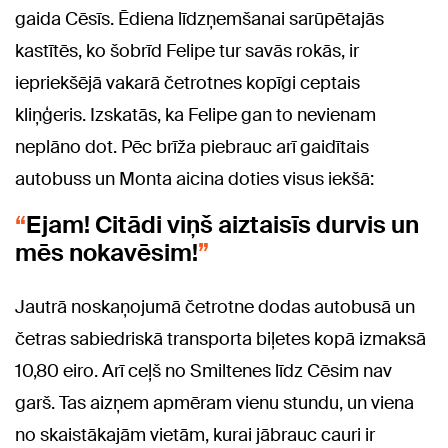
gaida Cēsīs. Ēdiena līdzņemšanai sarūpētajās
kastītēs, ko šobrīd Felipe tur savās rokās, ir
iepriekšējā vakarā četrotnes kopīgi ceptais
kliņģeris. Izskatās, ka Felipe gan to nevienam
neplāno dot. Pēc brīža piebrauc arī gaidītais
autobuss un Monta aicina doties visus iekšā:
Ejam! Citādi viņš aiztaisīs durvis un
mēs nokavēsim!
Jautrā noskaņojumā četrotne dodas autobusā un
četras sabiedriskā transporta biļetes kopā izmaksā
10,80 eiro. Arī ceļš no Smiltenes līdz Cēsim nav
garš. Tas aizņem apmēram vienu stundu, un viena
no skaistākajām vietām, kurai jābrauc cauri ir