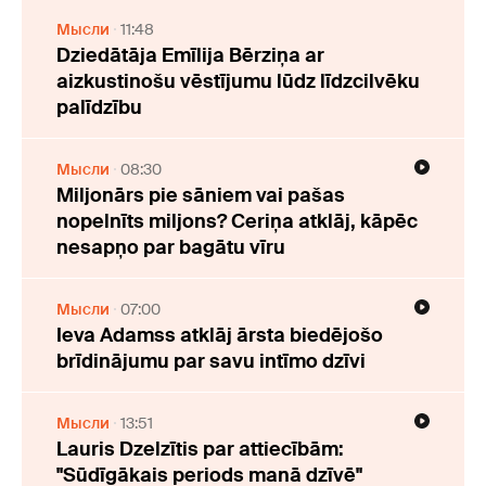
Мысли
11:48
Dziedātāja Emīlija Bērziņa ar
aizkustinošu vēstījumu lūdz līdzcilvēku
palīdzību
Мысли
08:30
Miljonārs pie sāniem vai pašas
nopelnīts miljons? Ceriņa atklāj, kāpēc
nesapņo par bagātu vīru
Мысли
07:00
Ieva Adamss atklāj ārsta biedējošo
brīdinājumu par savu intīmo dzīvi
Мысли
13:51
Lauris Dzelzītis par attiecībām:
"Sūdīgākais periods manā dzīvē"