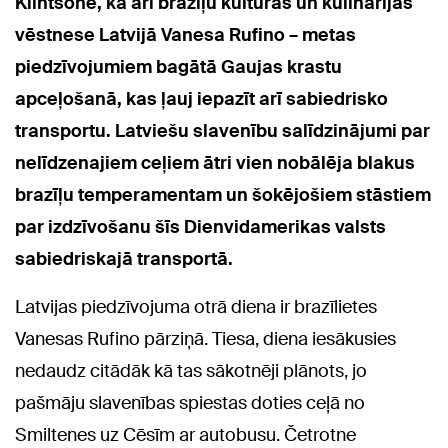
Klintsone, kā arī brazīļu kultūras un kulinārijas
vēstnese Latvijā Vanesa Rufino –
metas
piedzīvojumiem bagātā Gaujas krastu
apceļošanā, kas ļauj iepazīt arī sabiedrisko
transportu. Latviešu slavenību salīdzinājumi par
nelīdzenajiem ceļiem ātri vien nobālēja blakus
brazīļu temperamentam un šokējošiem stāstiem
par izdzīvošanu šīs Dienvidamerikas valsts
sabiedriskajā transportā.
Latvijas piedzīvojuma otrā diena ir brazīlietes
Vanesas Rufino pārziņā. Tiesa, diena iesākusies
nedaudz citādāk kā tas sākotnēji plānots, jo
pašmāju slavenības spiestas doties ceļā no
Smiltenes uz Cēsīm ar autobusu. Četrotne