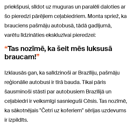
priekšpusi, slīdot uz muguras un paralēli daloties ar
šo pieredzi pārējiem ceļabiedriem. Monta spriež, ka
brauciens pašmāju autobusā, tādā gadījumā,
varētu līdzināties ekskluzīvai pieredzei:
Tas nozīmē, ka šeit mēs luksusā
braucam!
Izklausās gan, ka salīdzinoši ar Brazīliju, pašmāju
reģionālie autobusi ir tīrā bauda. Tikai pāris
šausminoši stāsti par autobusiem Brazīlijā un
ceļabiedri ir veiksmīgi sasnieguši Cēsis. Tas nozīmē,
ka sākotnējais "Četri uz koferiem" sērijas uzdevums
ir izpildīts.