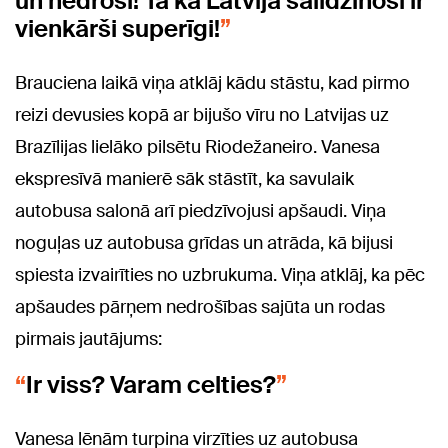
un nedroši! Tā kā Latvijā salīdzinoši ir
vienkārši superīgi!
Brauciena laikā viņa atklāj kādu stāstu, kad pirmo
reizi devusies kopā ar bijušo vīru no Latvijas uz
Brazīlijas lielāko pilsētu Riodežaneiro. Vanesa
ekspresīvā manierē sāk stāstīt, ka savulaik
autobusa salonā arī piedzīvojusi apšaudi. Viņa
noguļas uz autobusa grīdas un atrāda, kā bijusi
spiesta izvairīties no uzbrukuma. Viņa atklāj, ka pēc
apšaudes pārņem nedrošības sajūta un rodas
pirmais jautājums:
Ir viss? Varam celties?
Vanesa lēnām turpina virzīties uz autobusa