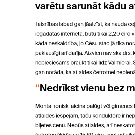
varētu sarunāt kādu 
Taisnības labad gan jāatzīst, ka nauda ceļo
iegādātas internetā, būtu tikai 2,20 eiro
kāda neskaidrība, jo Cēsu stacijā tika nor
paklausīgi arī darīja. Aizvien nav skaidrs, 
nepieciešams braukt tikai līdz Valmierai. 
gan norāda, ka atlaides četrotnei nepien
Nedrīkst vienu bez ma
Monta ironiski aicina palūgt vēl ģimenes b
atlaides iespējām, taču konduktore ir n
biļetes cenu. Nebūs atlaides, arī neskatot