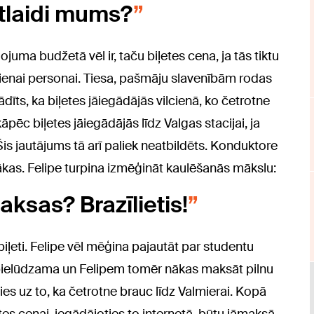
atlaidi mums?
juma budžetā vēl ir, taču biļetes cena, ja tās tiktu
 vienai personai. Tiesa, pašmāju slavenībām rodas
ādīts, ka biļetes jāiegādājās vilcienā, ko četrotne
kāpēc biļetes jāiegādājās līdz Valgas stacijai, ja
Šis jautājums tā arī paliek neatbildēts. Konduktore
ākas. Felipe turpina izmēģināt kaulēšanās mākslu:
ksas? Brazīlietis!
iļeti. Felipe vēl mēģina pajautāt par studentu
epielūdzama un Felipem tomēr nākas maksāt pilnu
ies uz to, ka četrotne brauc līdz Valmierai. Kopā