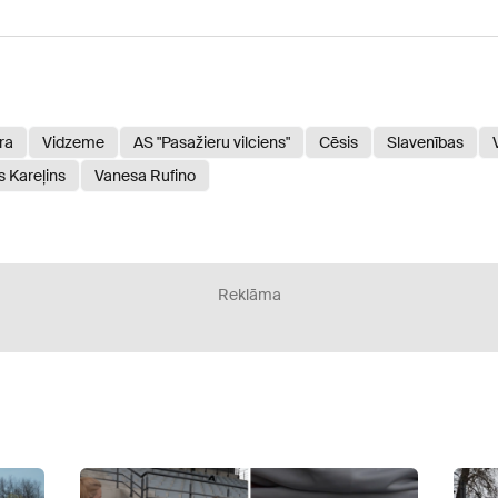
ra
Vidzeme
AS "Pasažieru vilciens"
Cēsis
Slavenības
s Kareļins
Vanesa Rufino
Reklāma