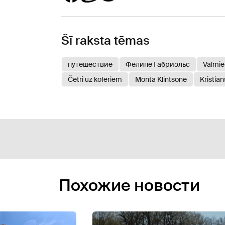
Šī raksta tēmas
путешествие
Фелипе Габриэльс
Valmie
Četri uz koferiem
Monta Klintsone
Kristian
Похожие новости