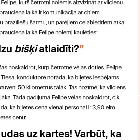
elipe, kurš četrotni nolēmis aizvizināt ar vilcienu
brauciena laikā ir komunikācija ar citiem
u brazīliešu šarmu, un pārējiem ceļabiedriem atkal
 brauciena laikā Felipe nolemj kaulēties:
ūdzu
bišķi
atlaidīti?
s noskaidrot, kurp četrotne vēlas doties. Felipe
i. Tiesa, konduktore norāda, ka biļetes iespējams
aptuveni 50 kilometrus tālāk. Tas nozīmē, ka vilciens
elāka. Tādā gadījumā Felipe vēlas noskaidrot, cik
a, ka biļetes cena vienai personai ir 3,90 eiro.
ļetes cenu:
udas uz kartes! Varbūt, ka