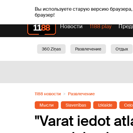
Прогн
чт, 06.08.2026.
+21
°C
Aisma, Askolds
Вы используете старую версию браузера,
браузер!
Новости
1188 play
Пред
360 Ziņas
Развлечение
Отдых
Oбщество
Актуально
Трафик
1188 новости
Развлечение
Мысли
Slavenības
Izklaide
Ceļo
"Varat iedot atl