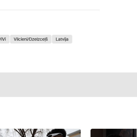
ViVi
Vilcieni/Dzelzceļš
Latvija