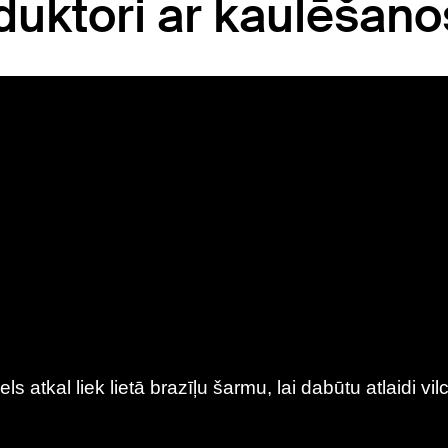
uktori ar kaulēšano