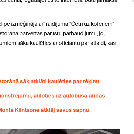
etes cenai, iegādājoties to internetā, būtu jāmaksā
Felipe izmēģināja arī raidījuma "Četri uz koferiem"
estorānā pārvērtās par īstu pārbaudījumu, jo,
umiem sāka kaulēties ar oficiantu par atlaidi, kas
storānā sāk atklāti kaulēties par rēķinu
onstrējumu, guļoties uz autobusa grīdas
Monta Klintsone atklāj savus sapņu