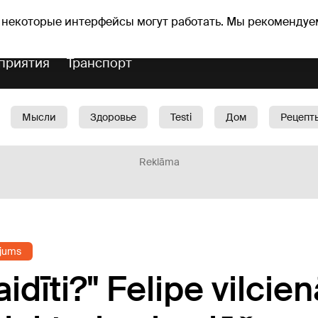
оз погоды
Гороскопы
 некоторые интерфейсы могут работать. Мы рекомендуе
приятия
Транспорт
Мысли
Здоровье
Testi
Дом
Рецепт
Красота
Дети
Машина
1188 play
Spo
Reklāma
jums
aidīti?" Felipe vilcie