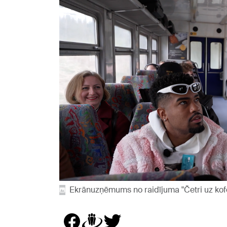
Ekrānuzņēmums no raidījuma "Četri uz kof