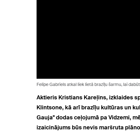
Felipe Gabriels atkal liek lietā brazīļu šarmu, lai dabū
Aktieris Kristians Kareļins, izklaides 
Klintsone, kā arī brazīļu kultūras un k
Gauja" dodas ceļojumā pa Vidzemi, mēģi
izaicinājums būs nevis maršruta plān