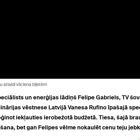
tu atlaidi vilciena biļetēm
speciālists un enerģijas lādiņš Felipe Gabriels, TV 
ulinārijas vēstnese Latvijā Vanesa Rufino ī
pašajā spec
not iekļauties ierobežotā budžetā. Tiesa, šajā brauc
ošana, bet gan Felipes vēlme nokaulēt cenu teju je