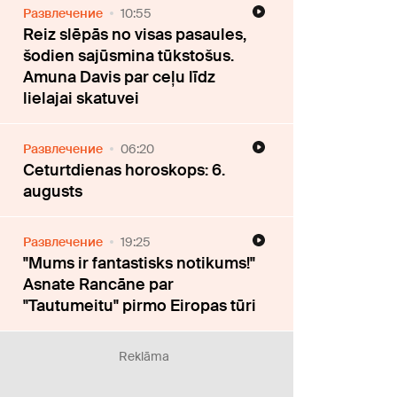
Развлечение
10:55
Reiz slēpās no visas pasaules,
šodien sajūsmina tūkstošus.
Amuna Davis par ceļu līdz
lielajai skatuvei
Развлечение
06:20
Ceturtdienas horoskops: 6.
augusts
Развлечение
19:25
"Mums ir fantastisks notikums!"
Asnate Rancāne par
"Tautumeitu" pirmo Eiropas tūri
Reklāma