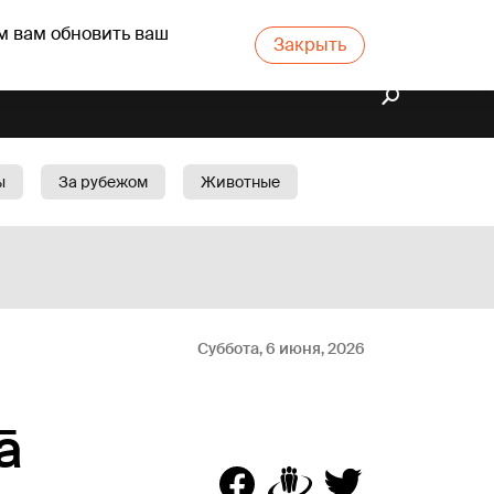
м вам обновить ваш
Закрыть
ы
За рубежом
Животные
rts
Бизнес
Cад
Суббота, 6 июня, 2026
nā