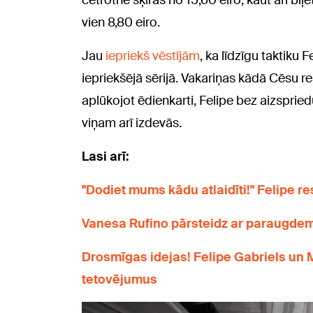
četrotne šķirās no 15,60 eiro, kaut arī biļ
vien 8,80 eiro.
Jau
iepriekš vēstījām
, ka līdzīgu taktiku 
iepriekšējā sērijā. Vakariņas kādā Cēsu r
aplūkojot ēdienkarti, Felipe bez aizspried
viņam arī izdevās.
Lasi arī:
"Dodiet mums kādu atlaidīti!" Felipe re
Vanesa Rufino pārsteidz ar paraugdem
Drosmīgas idejas! Felipe Gabriels un 
tetovējumus