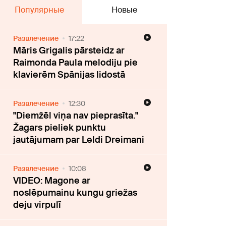
Популярные
Новые
Развлечение
17:22
Māris Grigalis pārsteidz ar
Raimonda Paula melodiju pie
klavierēm Spānijas lidostā
Развлечение
12:30
"Diemžēl viņa nav pieprasīta."
Žagars pieliek punktu
jautājumam par Leldi Dreimani
Развлечение
10:08
VIDEO: Magone ar
noslēpumainu kungu griežas
deju virpulī