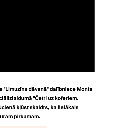
šova "Limuzīns dāvanā" dalībniece Monta
iālizlaidumā "Četri uz koferiem.
ienā kļūst skaidrs, ka lielākais
bkuram pirkumam.