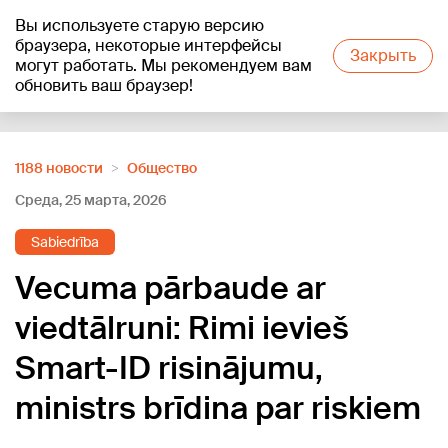
Вы используете старую версию
+17
°C
браузера, некоторые интерфейсы
Закрыть
могут работать. Мы рекомендуем вам
обновить ваш браузер!
Reklāma
1188 новости
Oбщество
Среда, 25 марта, 2026
Sabiedrība
Vecuma pārbaude ar
viedtālruni: Rimi ievieš
Smart-ID risinājumu,
ministrs brīdina par riskiem