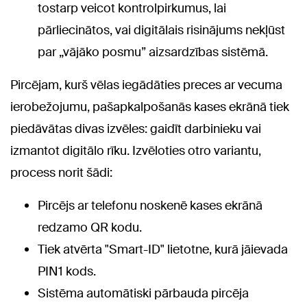
tostarp veicot kontrolpirkumus, lai
pārliecinātos, vai digitālais risinājums nekļūst
par „vājāko posmu” aizsardzības sistēmā.
Pircējam, kurš vēlas iegādāties preces ar vecuma
ierobežojumu, pašapkalpošanās kases ekrānā tiek
piedāvātas divas izvēles: gaidīt darbinieku vai
izmantot digitālo rīku. Izvēloties otro variantu,
process norit šādi:
Pircējs ar telefonu noskenē kases ekrānā
redzamo QR kodu.
Tiek atvērta "Smart-ID" lietotne, kurā jāievada
PIN1 kods.
Sistēma automātiski pārbauda pircēja