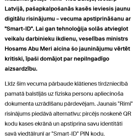
Latvijā, pašapkalpošanās kasēs ieviesis jaunu
digitālu risinājumu – vecuma apstiprināšanu ar
"Smart-ID". Lai gan tehnoloģija solās atvieglot
veikalu darbinieku ikdienu, veselības ministrs
Hosams Abu Meri aicina šo jauninājumu vērtēt
kritiski, īpaši domājot par nepilngadīgo
aizsardzību.
Līdz šim vecuma pārbaude klātienes tirdzniecībā
pamatā balstījās uz fiziska personu apliecinoša
dokumenta uzrādīšanu pārdevējam. Jaunais "Rimi"
risinājums piedāvā alternatīvu: pircējs noskenē QR
kodu kases ekrānā un apstiprina savu identitāti
savā viedtālrunī ar "Smart-ID" PIN kodu.