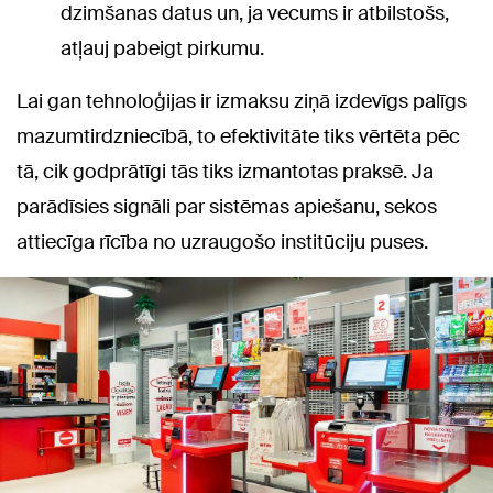
dzimšanas datus un, ja vecums ir atbilstošs,
atļauj pabeigt pirkumu.
Lai gan tehnoloģijas ir izmaksu ziņā izdevīgs palīgs
mazumtirdzniecībā, to efektivitāte tiks vērtēta pēc
tā, cik godprātīgi tās tiks izmantotas praksē. Ja
parādīsies signāli par sistēmas apiešanu, sekos
attiecīga rīcība no uzraugošo institūciju puses.