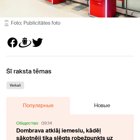
Foto: Publicitātes foto
Šī raksta tēmas
Veikali
Популярные
Новые
Oбщество
09:14
Dombrava atklāj iemeslu, kādēļ
sākotnēji tika slēgts robežpunkts uz