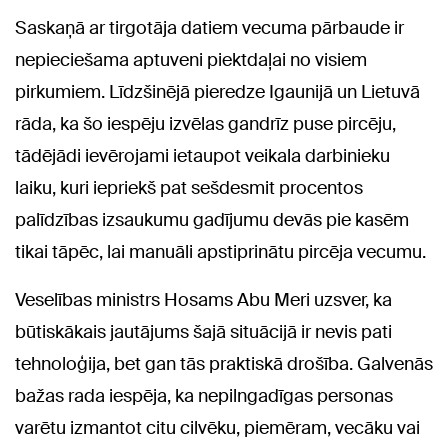
Saskaņā ar tirgotāja datiem vecuma pārbaude ir
nepieciešama aptuveni piektdaļai no visiem
pirkumiem. Līdzšinējā pieredze Igaunijā un Lietuvā
rāda, ka šo iespēju izvēlas gandrīz puse pircēju,
tādējādi ievērojami ietaupot veikala darbinieku
laiku, kuri iepriekš pat sešdesmit procentos
palīdzības izsaukumu gadījumu devās pie kasēm
tikai tāpēc, lai manuāli apstiprinātu pircēja vecumu.
Veselības ministrs Hosams Abu Meri uzsver, ka
būtiskākais jautājums šajā situācijā ir nevis pati
tehnoloģija, bet gan tās praktiskā drošība. Galvenās
bažas rada iespēja, ka nepilngadīgas personas
varētu izmantot citu cilvēku, piemēram, vecāku vai