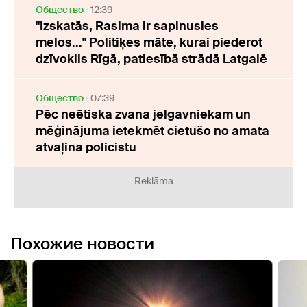
Oбщество
12:39
"Izskatās, Rasima ir sapinusies
melos..." Politiķes māte, kurai piederot
dzīvoklis Rīgā, patiesībā strādā Latgalē
Oбщество
07:39
Pēc neētiska zvana jelgavniekam un
mēģinājuma ietekmēt cietušo no amata
atvaļina policistu
Reklāma
Похожие новости