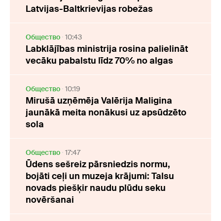
Latvijas-Baltkrievijas robežas
Oбщество
10:43
Labklājības ministrija rosina palielināt
vecāku pabalstu līdz 70% no algas
Oбщество
10:19
Mirušā uzņēmēja Valērija Maligina
jaunākā meita nonākusi uz apsūdzēto
sola
Oбщество
17:47
Ūdens sešreiz pārsniedzis normu,
bojāti ceļi un muzeja krājumi: Talsu
novads piešķir naudu plūdu seku
novēršanai