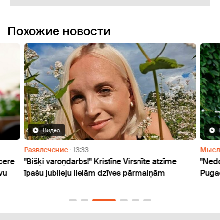
Похожие новости
Видео
Развлечение
13:33
Мысл
ncere
"Bišķi varoņdarbs!" Kristīne Virsnīte atzīmē
"Nedo
vu
īpašu jubileju lielām dzīves pārmaiņām
Pugač