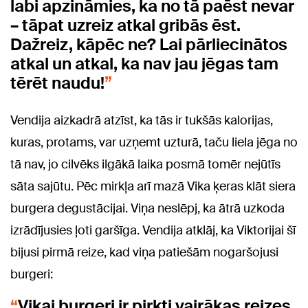
labi apzināmies, ka no tā paēst nevar
– tāpat uzreiz atkal gribās ēst.
Dažreiz, kāpēc ne? Lai pārliecinātos
atkal un atkal, ka nav jau jēgas tam
tērēt naudu!
Vendija aizkadrā atzīst, ka tās ir tukšās kalorijas,
kuras, protams, var uzņemt uzturā, taču liela jēga no
tā nav, jo cilvēks ilgākā laika posmā tomēr nejūtīs
sāta sajūtu. Pēc mirkļa arī mazā Vika ķeras klāt siera
burgera degustācijai. Viņa neslēpj, ka ātrā uzkoda
izrādījusies ļoti garšīga. Vendija atklāj, ka Viktorijai šī
bijusi pirmā reize, kad viņa patiešām nogaršojusi
burgeri:
Vikai burgeri ir pirkti vairākas reizes,