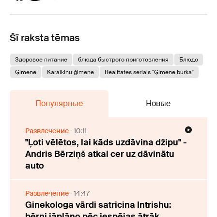
Šī raksta tēmas
Здоровое питание
блюда быстрого приготовления
Блюдо
Ģimene
Karalkinu ģimene
Realitātes seriāls "Ģimene burkā"
Популярные
Новые
Развлечение
10:11
"Ļoti vēlētos, lai kāds uzdāvina džipu" -
Andris Bērziņš atkal cer uz dāvinātu
auto
Развлечение
14:47
Ginekologa vārdi satricina Intrishu:
bērni jāplāno pēc iespējas ātrāk