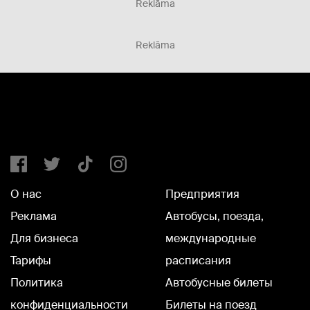
Reklāma
Reklāma
О нас
Предприятия
Реклама
Автобусы, поезда,
Для бизнеса
международные
Тарифы
расписания
Политика
Автобусные билеты
конфиденциальности
Билеты на поезд