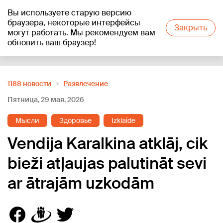
Вы используете старую версию
+16
°C
браузера, некоторые интерфейсы
Закрыть
могут работать. Мы рекомендуем вам
обновить ваш браузер!
Reklāma
1188 новости
Развлечение
Пятница, 29 мая, 2026
Мысли
Здоровье
Izklaide
Vendija Karalkina atklāj, cik
bieži atļaujas palutināt sevi
ar ātrajām uzkodām