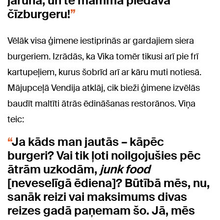
jārunā, un te mamma piedāvā
čīzburgeru!
Vēlāk visa ģimene iestiprinās ar gardajiem siera
burgeriem. Izrādās, ka Vika tomēr tikusi arī pie frī
kartupeļiem, kurus šobrīd arī ar kāru muti notiesā.
Mājupceļā Vendija atklāj, cik bieži ģimene izvēlās
baudīt maltīti ātrās ēdināšanas restorānos. Viņa
teic:
Ja kāds man jautās – kāpēc
burgeri? Vai tik ļoti noilgojušies pēc
ātrām uzkodām,
junk food
[neveselīgā ēdiena]? Būtībā mēs, nu,
sanāk reizi vai maksimums divas
reizes gadā paņemam šo. Jā, mēs