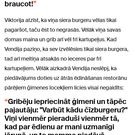
braucot!
Viktorija atzīst, ka viņa siera burgeru vēlas tikai
pagaršot, taču ēst to negrasās. Vēlāk viņa savas
domas maina un grib arī vēl frī kartupeļus. Kad
Vendija paziņo, ka sev izvēlēsies tikai siera burgera,
tad arī meitiņa atsakās no ieceres par frī
kartupeļiem. Vēlāk aizkadrā Vendija neslēpj, ka
piedāvājums doties uz ātrās ēdināšanas restorānu
pārējiem ģimenes locekļiem licies visai negaidīts:
Gribēju iepriecināt ģimeni un tāpēc
pajautāju: "Varbūt kādu čīzburgeru?"
Viņi vienmēr pieraduši vienmēr tā,
kad par ēdienu ar mani uzmanīgi