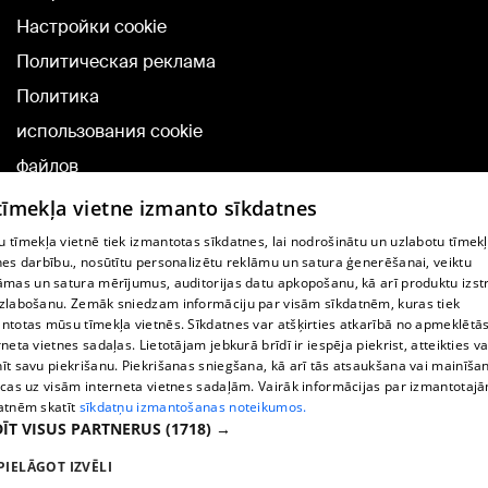
Настройки cookie
Политическая реклама
Политика
использования cookie
файлов
Добавление
 tīmekļa vietne izmanto sīkdatnes
комментариев
 tīmekļa vietnē tiek izmantotas sīkdatnes, lai nodrošinātu un uzlabotu tīmek
nes darbību., nosūtītu personalizētu reklāmu un satura ģenerēšanai, veiktu
āmas un satura mērījumus, auditorijas datu apkopošanu, kā arī produktu izst
TВ-программа
zlabošanu. Zemāk sniedzam informāciju par visām sīkdatnēm, kuras tiek
Условия договора
ntotas mūsu tīmekļa vietnēs. Sīkdatnes var atšķirties atkarībā no apmeklētā
rneta vietnes sadaļas. Lietotājam jebkurā brīdī ir iespēja piekrist, atteikties va
360 Ziņu kontakti
īt savu piekrišanu. Piekrišanas sniegšana, kā arī tās atsaukšana vai mainīša
ecas uz visām interneta vietnes sadaļām. Vairāk informācijas par izmantotaj
Helio Media
atnēm skatīt
sīkdatņu izmantošanas noteikumos.
ĪT VISUS PARTNERUS
(1718) →
Служба помощи портала: э-почта -
info@1188.lv
PIELĀGOT IZVĒLI
Copyright © 2004-2026 SIA HELIO MEDIA.