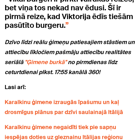
bet viņa tos nekad nav ēdusi. Šī ir
pirmā reize, kad Viktorija ēdīs tiešām
pasūtīto burgeru.
Dzīvo līdzi reālu ģimeņu pa
tiesajiem stāstiem un
attiecību līkločiem pašmāju attiecību realitātes
seriālā
"Ģimene burkā"
no pirmdienas līdz
ceturtdienai plkst. 17:55 kanālā 360!
Lasi arī:
Karalkinu ģimene izraugās īpašumu un kaļ
drosmīgus plānus par dzīvi saulainajā Itālijā
Karalkinu ģimene negaidīti tiek pie sapņu
iespējas doties uz gleznainu Itālijas reģionu