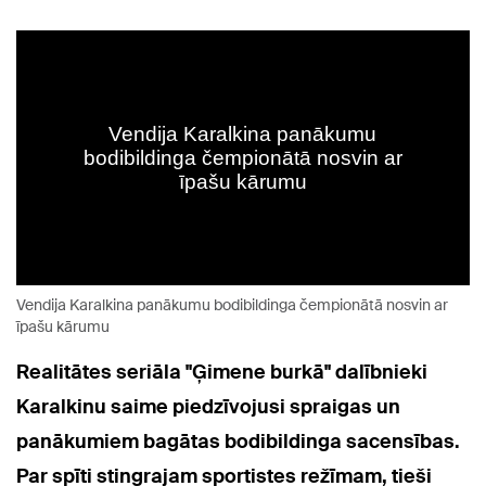
Vendija Karalkina panākumu bodibildinga čempionātā nosvin ar
īpašu kārumu
Realitātes seriāla "Ģimene burkā" dalībnieki
Karalkinu saime piedzīvojusi spraigas un
panākumiem bagātas bodibildinga sacensības.
Par spīti stingrajam sportistes režīmam, tieši