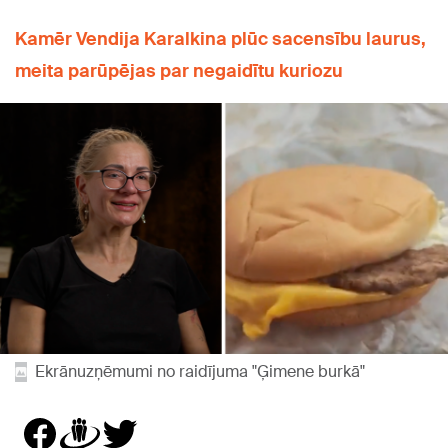
Kamēr Vendija Karalkina plūc sacensību laurus,
meita parūpējas par negaidītu kuriozu
Ekrānuzņēmumi no raidījuma "Ģimene burkā"