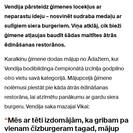
Vendija pārsteidz ģimenes locekļus ar
neparastu ideju – nosvinēt sudraba medaļu ar
sulīgiem siera burgeriem. Viņa atklāj, cik bieži
ģimene atļaujas baudīt šādas maltītes ātrās
ēdināšanas restorānos.
Karalkinu ģimene dodas mājup no Ādažiem, kur
Vendija bodibildinga čempionātā izcīnīja godpilno
otro vietu savā kategorijā. Mājupceļā ģimene
nolēmusi piestāt pie kāda ātrās ēdināšanas
restorāna, lai atzīmētu panākumu ar gardu siera
burgeru. Vendija saka mazajai Vikai:
Mēs ar tēti izdomājām, ka gribam pa
vienam čīzburgeram tagad, mājup