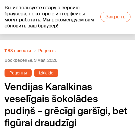
Вы используете старую версию
+19
°C
браузера, некоторые интерфейсы
Закрыть
могут работать. Мы рекомендуем вам
обновить ваш браузер!
Reklāma
1188 новости
Рецепты
Воскресенье, 3 мая, 2026
Рецепты
Izklaide
Vendijas Karalkinas
veselīgais šokolādes
pudiņš – grēcīgi garšīgi, bet
figūrai draudzīgi