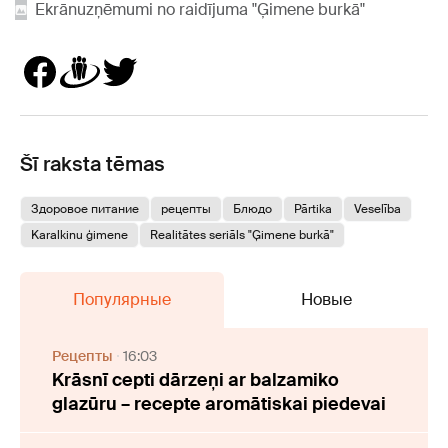
Ekrānuzņēmumi no raidījuma "Ģimene burkā"
Šī raksta tēmas
Здоровое питание
рецепты
Блюдо
Pārtika
Veselība
Karalkinu ģimene
Realitātes seriāls "Ģimene burkā"
Популярные
Новые
Рецепты
16:03
Krāsnī cepti dārzeņi ar balzamiko
glazūru – recepte aromātiskai piedevai