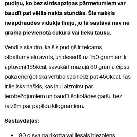
pudiņu, ko bez sirdsapziņas pārmetumiem var
baudīt pat vēlās nakts stundās. Šis našķis
neapdraudēs vidukļa līniju, jo tā sastāvā nav ne
grama pievienotā cukura vai lieku tauku.
Vendija skaidro, ka šis pudiņš ir teicams
olbaltumvielu avots, un desertā uz 150 gramiem ir
aptuveni 185kcal, savukārt mazajā 80 gramu čipšu
pakā enerģētiskā vērtība sasniedz pat 450kcal. Tas
ir lielisks našķis, kas ļauj aizmirst par
ierobežojumiem un baudīt šokolādes garšu bez
raizēm par papildu kilogramiem.
Sastāvdaļas:
180 g svaiga rikotta vai liesais biezpiens