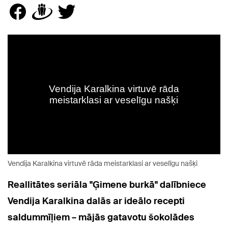
Vendija Karalkina virtuvē rāda meistarklasi ar veselīgu našķi
Reallitātes seriāla "Ģimene burkā" dalībniece
Vendija Karalkina dalās ar ideālo recepti
saldummīļiem – mājās gatavotu šokolādes