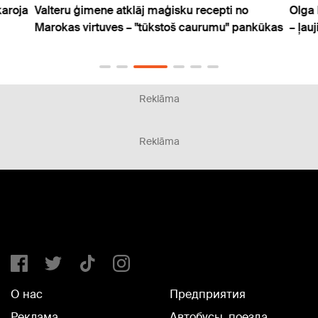
karoja
Valteru ģimene atklāj maģisku recepti no
Olga 
Marokas virtuves – "tūkstoš caurumu" pankūkas
– ļau
Reklāma
Reklāma
О нас
Предприятия
Реклама
Автобусы, поезда,