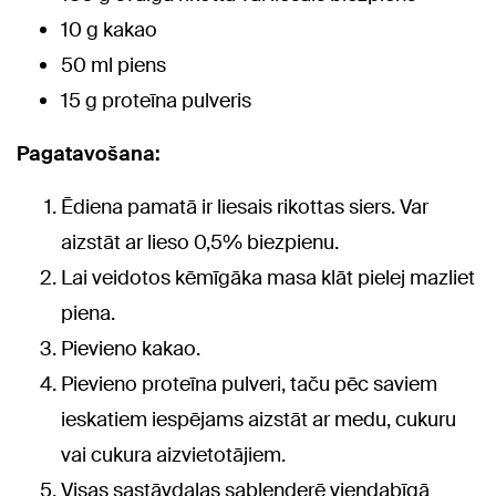
10 g kakao
50 ml piens
15 g proteīna pulveris
Pagatavošana:
Ēdiena pamatā ir liesais rikottas siers. Var
aizstāt ar lieso 0,5% biezpienu.
Lai veidotos kēmīgāka masa klāt pielej mazliet
piena.
Pievieno kakao.
Pievieno proteīna pulveri, taču pēc saviem
ieskatiem iespējams aizstāt ar medu, cukuru
vai cukura aizvietotājiem.
Visas sastāvdaļas sablenderē viendabīgā