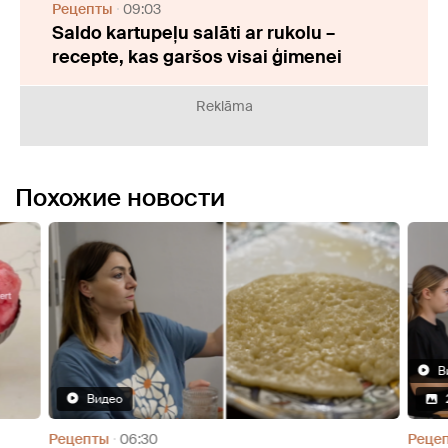
Рецепты
09:03
Saldo kartupeļu salāti ar rukolu –
recepte, kas garšos visai ģimenei
Reklāma
Похожие новости
В
Видео
Рецепты
06:30
Реце