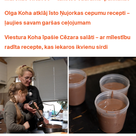
Olga Koha atklāj īsto Ņujorkas cepumu recepti –
ļaujies savam garšas ceļojumam
Viestura Koha īpašie Cēzara salāti – ar mīlestību
radīta recepte, kas iekaros ikvienu sirdi