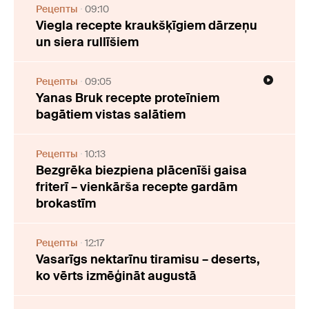
Рецепты
09:10
Viegla recepte kraukšķīgiem dārzeņu
un siera rullīšiem
Рецепты
09:05
Yanas Bruk recepte proteīniem
bagātiem vistas salātiem
Рецепты
10:13
Bezgrēka biezpiena plācenīši gaisa
friterī – vienkārša recepte gardām
brokastīm
Рецепты
12:17
Vasarīgs nektarīnu tiramisu – deserts,
ko vērts izmēģināt augustā