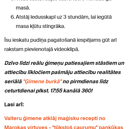
masā.
Atstāj ledusskapī uz 3 stundām, lai iegūtā
masa kļūtu stingrāka.
Īsu ieskatu pudiņa pagatošanā iespējams gūt arī
rakstam pievienotajā videoklipā.
Dzīvo līdzi reālu ģimeņu patiesajiem stāstiem un
attiecību līkločiem pašmāju attiecību realitātes
seriālā
"Ģimene burkā"
no pirmdienas līdz
ceturtdienai plkst. 17:55 kanālā 360!
Lasi arī:
Valteru ģimene atklāj maģisku recepti no
Marokas virtuves – "tūkstoš caurumu" pankūkas