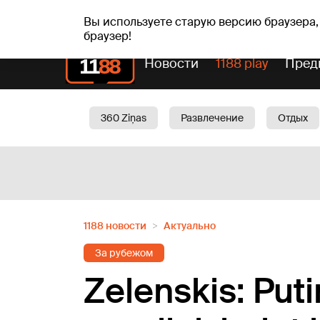
пт, 07.08.2026.
+17
°C
Alfrēds, Fredis, Madars
Вы используете старую версию браузера,
браузер!
Новости
1188 play
Пред
360 Ziņas
Развлечение
Отдых
Oбщество
Актуально
Трафик
1188 новости
Актуально
За рубежом
Zelenskis: Putin