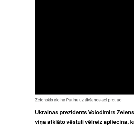
Zelenskis aicina Putinu uz tikšanos aci pret aci
Ukrainas prezidents Volodimirs Zelensk
viņa atklāto vēstuli vēlreiz apliecina, 