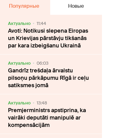
Популярные
Новые
Актуально
11:44
Avoti: Notikusi slepena Eiropas
un Krievijas pārstāvju tikšanās
par kara izbeigšanu Ukrainā
Актуально
06:03
Gandrīz trešdaļa ārvalstu
pilsoņu pārkāpumu Rīgā ir ceļu
satiksmes jomā
Актуально
13:48
Premjerministrs apstiprina, ka
vairāki deputāti manipulē ar
kompensācijām