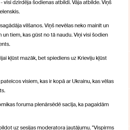
- visi dzirdēja šodienas atbildi. Vāja atbilde. Viņš
elenskis.
sagādāja vilšanos. Viņš nevēlas neko mainīt un
am un tiem, kas gūst no tā naudu. Viņi visi šodien
ents.
jai kļūst mazāk, bet spiediens uz Krieviju kļūst
pateicos visiem, kas ir kopā ar Ukrainu, kas vēlas
ts.
omikas foruma plenārsēdē sacīja, ka pagaidām
atbildot uz sesijas moderatora jautājumu. "Vispirms