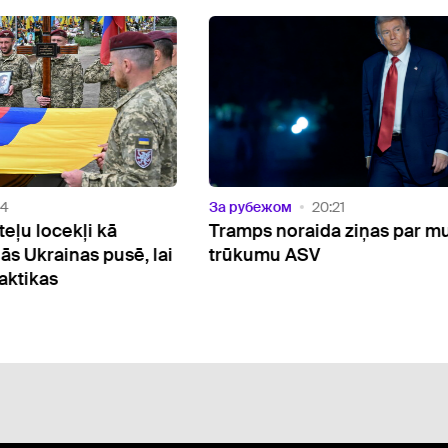
За рубежом
20:21
 locekļi kā
Tramps noraida ziņas par munīc
 Ukrainas pusē, lai
trūkumu ASV
ikas