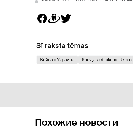
Šī raksta tēmas
Война в Украине
Krievijas iebrukums Ukrain
Похожие новости