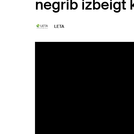
negrib izbeigt 
LETA