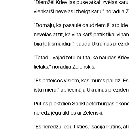
"Diemžēl Krievijas puse atkal izvēlas karu 
vienkārši nevēlas izbeigt karu," norādīja Z
"Domāju, ka pasaulē daudziem šī atbilde 
nevēlas atzīt, ka viņa karš patīk tikai viņ
bija ļoti smaidīgi," pauda Ukrainas prezid
"Tātad - vajadzētu būt tā, ka naudas Krievi
lielāks," norādīja Zelenskis.
"Es pateicos visiem, kas mums palīdz! Es 
īstu mieru," apliecināja Ukrainas preziden
Putins piektdien Sanktpēterburgas ekon
neredz jēgu tikties ar Zelenski.
"Es neredzu jēgu tikties," sacīja Putins, 