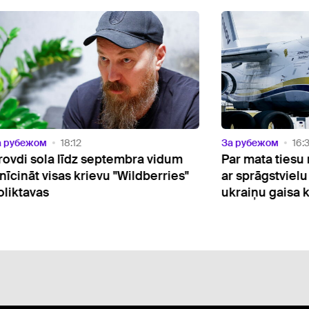
убежом
18:12
За рубежом
16:33
di sola līdz septembra vidum
Par mata tiesu no 
cināt visas krievu "Wildberries"
ar sprāgstvielu ap
ktavas
ukraiņu gaisa kuģi