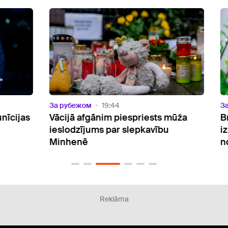
За рубежом
19:44
За р
ijas
Vācijā afgānim piespriests mūža
Brov
ieslodzījums par slepkavību
iznī
Minhenē
noli
Reklāma