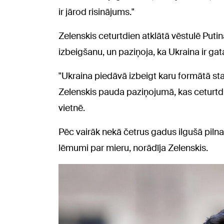
ir jārod risinājums."
Zelenskis ceturtdien atklātā vēstulē Putin
izbeigšanu, un paziņoja, ka Ukraina ir ga
"Ukraina piedāvā izbeigt karu formātā st
Zelenskis pauda paziņojumā, kas ceturtdi
vietnē.
Pēc vairāk nekā četrus gadus ilgušā pilna
lēmumi par mieru, norādīja Zelenskis.