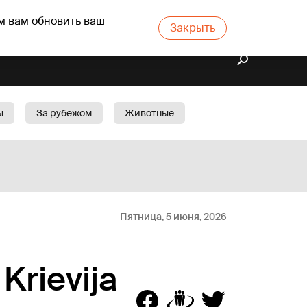
м вам обновить ваш
Закрыть
ы
За рубежом
Животные
rts
Бизнес
Cад
Пятница, 5 июня, 2026
 Krievija