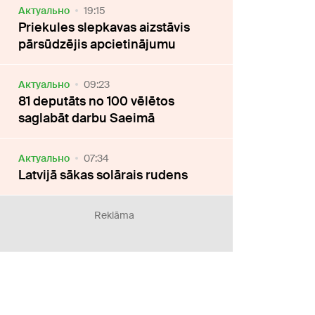
Актуально
19:15
Priekules slepkavas aizstāvis
pārsūdzējis apcietinājumu
Актуально
09:23
81 deputāts no 100 vēlētos
saglabāt darbu Saeimā
Актуально
07:34
Latvijā sākas solārais rudens
Reklāma