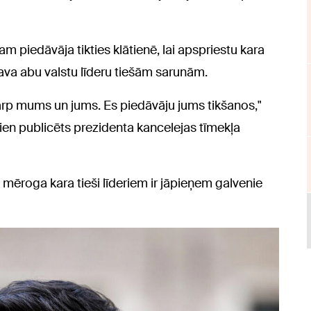
am piedāvāja tikties klātienē, lai apspriestu kara
tava abu valstu līderu tiešām sarunām.
arp mums un jums. Es piedāvāju jums tikšanos,"
en publicēts prezidenta kancelejas tīmekļa
 mēroga kara tieši līderiem ir jāpieņem galvenie