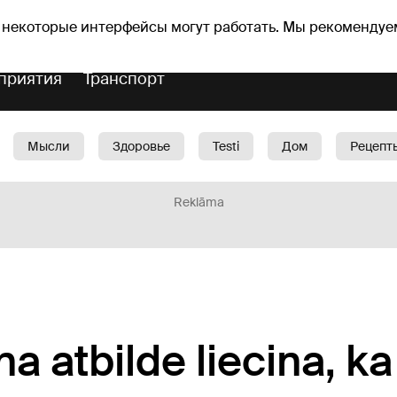
Прогноз погоды
Гороскопы
 некоторые интерфейсы могут работать. Мы рекомендуе
приятия
Транспорт
Мысли
Здоровье
Testi
Дом
Рецепт
Красота
Дети
Машина
1188 play
Spo
Reklāma
a atbilde liecina, ka