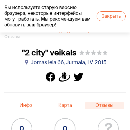
Вы используете старую версию
+21
°C
браузера, некоторые интерфейсы
Закрыть
могут работать. Мы рекомендуем вам
обновить ваш браузер!
1188 каталог компаний
Одежда
"2 city" veikals
Отзывы
"2 city" veikals
Jomas iela 66, Jūrmala, LV-2015
Инфо
Карта
Отзывы
?
0
0