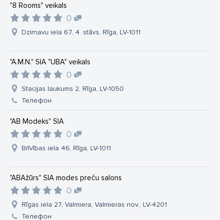
"8 Rooms" veikals
0
Dzirnavu iela 67, 4. stāvs, Rīga, LV-1011
"A.M.N." SIA "UBA" veikals
0
Stacijas laukums 2, Rīga, LV-1050
Телефон
"AB Modeks" SIA
0
Brīvības iela 46, Rīga, LV-1011
"ABAžūrs" SIA modes preču salons
0
Rīgas iela 27, Valmiera, Valmieras nov., LV-4201
Телефон