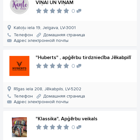
VIŅAI UN VIŅAM
0
Katoļu iela 19, Jelgava, LV-3001
Телефон
Домашняя страница
Aдрес электронной почты
"Huberts" , apģērbu tirdzniecība Jēkabpilī
0
Rīgas iela 208, Jēkabpils, LV-5202
Телефон
Домашняя страница
Aдрес электронной почты
"Klassika", Apģērbu veikals
0