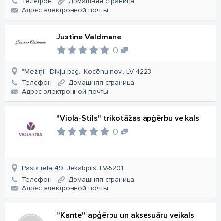
Телефон
Домашняя страница
Aдрес электронной почты
Justīne Valdmane
0
"Mežiņi", Dikļu pag., Kocēnu nov., LV-4223
Телефон
Домашняя страница
Aдрес электронной почты
"Viola-Stils" trikotāžas apģērbu veikals
0
Pasta iela 49, Jēkabpils, LV-5201
Телефон
Домашняя страница
Aдрес электронной почты
''Kante'' apģērbu un aksesuāru veikals