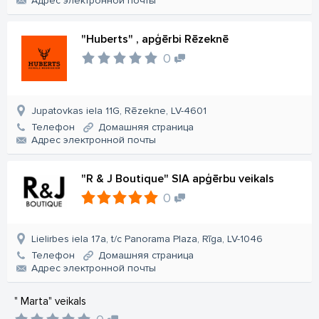
Aдрес электронной почты
"Huberts" , apģērbi Rēzeknē
0
Jupatovkas iela 11G, Rēzekne, LV-4601
Телефон
Домашняя страница
Aдрес электронной почты
"R & J Boutique" SIA apģērbu veikals
0
Lielirbes iela 17a, t/c Panorama Plaza, Rīga, LV-1046
Телефон
Домашняя страница
Aдрес электронной почты
" Marta" veikals