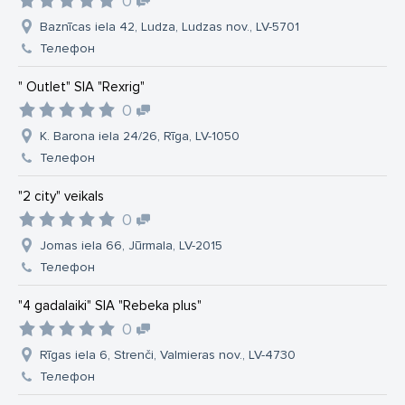
0
Baznīcas iela 42, Ludza, Ludzas nov., LV-5701
Телефон
" Outlet" SIA "Rexrig"
0
K. Barona iela 24/26, Rīga, LV-1050
Телефон
"2 city" veikals
0
Jomas iela 66, Jūrmala, LV-2015
Телефон
"4 gadalaiki" SIA "Rebeka plus"
0
Rīgas iela 6, Strenči, Valmieras nov., LV-4730
Телефон