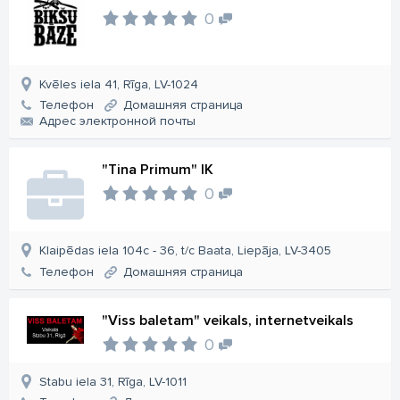
0
Kvēles iela 41, Rīga, LV-1024
Телефон
Домашняя страница
Aдрес электронной почты
"Tina Primum" IK
0
Klaipēdas iela 104c - 36, t/c Baata, Liepāja, LV-3405
Телефон
Домашняя страница
"Viss baletam" veikals, internetveikals
0
Stabu iela 31, Rīga, LV-1011