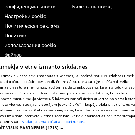
конфиденциальности
Билеты на поезд
Настройки cookie
Политическая реклама
Политика
использования cookie
файлов
Добавление
 tīmekļa vietne izmanto sīkdatnes
комментариев
 tīmekļa vietnē tiek izmantotas sīkdatnes, lai nodrošinātu un uzlabotu tīmek
nes darbību., nosūtītu personalizētu reklāmu un satura ģenerēšanai, veiktu
āmas un satura mērījumus, auditorijas datu apkopošanu, kā arī produktu izst
TВ-программа
zlabošanu. Zemāk sniedzam informāciju par visām sīkdatnēm, kuras tiek
Условия договора
ntotas mūsu tīmekļa vietnēs. Sīkdatnes var atšķirties atkarībā no apmeklētā
rneta vietnes sadaļas. Lietotājam jebkurā brīdī ir iespēja piekrist, atteikties va
360 Ziņu kontakti
īt savu piekrišanu. Piekrišanas sniegšana, kā arī tās atsaukšana vai mainīša
ecas uz visām interneta vietnes sadaļām. Vairāk informācijas par izmantotaj
Helio Media
atnēm skatīt
sīkdatņu izmantošanas noteikumos.
ĪT VISUS PARTNERUS
(1718) →
Служба помощи портала: э-почта -
info@1188.lv