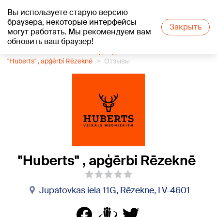
Вы используете старую версию
+17
°C
браузера, некоторые интерфейсы
Закрыть
могут работать. Мы рекомендуем вам
обновить ваш браузер!
1188 каталог компаний
Одежда
"Huberts" , apģērbi Rēzeknē
Отзывы
"Huberts" , apģērbi Rēzeknē
Jupatovkas iela 11G, Rēzekne, LV-4601