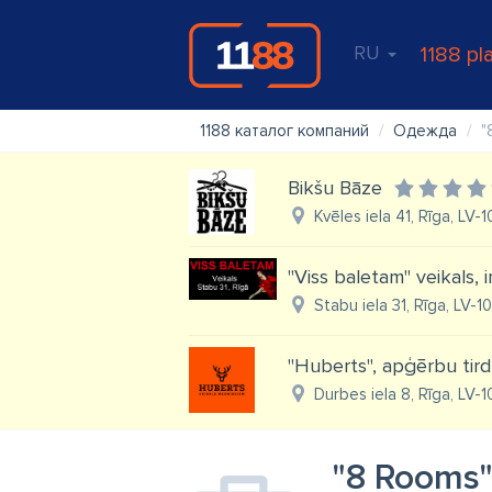
RU
1188 pl
1188 каталог компаний
Одежда
"
Bikšu Bāze
Kvēles iela 41, Rīga, LV-
"Viss baletam" veikals, 
Stabu iela 31, Rīga, LV-10
"Huberts", apģērbu tird
Durbes iela 8, Rīga, LV-
"8 Rooms"