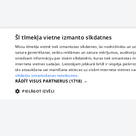
Šī tīmekļa vietne izmanto sīkdatnes
Mūsu tīmekļa vietnē tiek izmantotas sīkdatnes, lai nodrošinātu un u
satura ģenerēšanai, veiktu reklāmas un satura mērījumus, auditorij
sniedzam informāciju par visām sīkdatnēm, kuras tiek izmantotas mū
interneta vietnes sadaļas. Lietotājam jebkurā brīdī ir iespēja piekrist
tās atsaukšana vai mainīšana attiecas uz visām interneta vietnes s
sīkdatņu izmantošanas noteikumos.
RĀDĪT VISUS PARTNERUS
(1718) →
PIELĀGOT IZVĒLI
TEHNISKĀS/OBLIGĀTĀS
STATISTIKAS
M
Tehniskās/