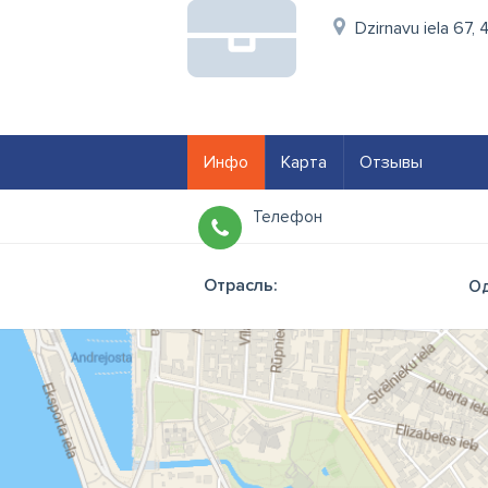
Dzirnavu iela 67, 4
Инфо
Карта
Отзывы
Телефон
Отрасль:
О