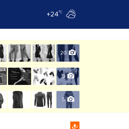
°C
+24
20
5
5