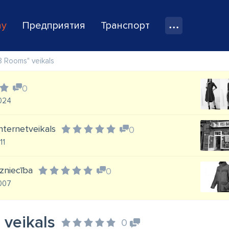
ay
Предприятия
Транспорт
8 Rooms" veikals
0
1024
internetveikals
0
11
zniecība
0
1007
 veikals
0