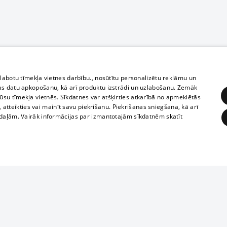
zlabotu tīmekļa vietnes darbību., nosūtītu personalizētu reklāmu un
as datu apkopošanu, kā arī produktu izstrādi un uzlabošanu. Zemāk
su tīmekļa vietnēs. Sīkdatnes var atšķirties atkarībā no apmeklētās
, atteikties vai mainīt savu piekrišanu. Piekrišanas sniegšana, kā arī
adaļām. Vairāk informācijas par izmantotajām sīkdatnēm skatīt
ĒRĶĒŠANA
FUNKCIONĀLĀS
NEKLASIFICĒTĀS
Полное или ч
obligātās
Statistikas
Mērķēšana
Funkcionālās
Neklasificētās
копирование 