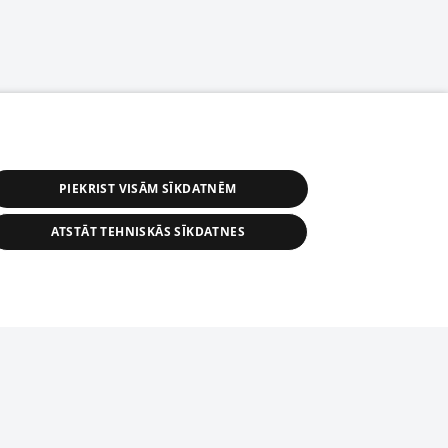
PIEKRIST VISĀM SĪKDATNĒM
ATSTĀT TEHNISKĀS SĪKDATNES
астичное распространение или
информации из баз данных 1188 в