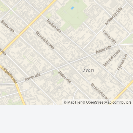
© MapTiler
© OpenStreetMap contributors