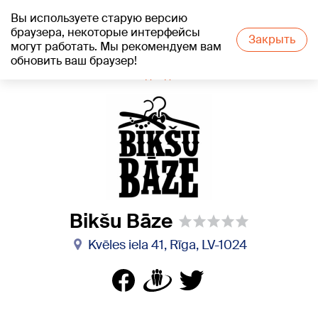
Вы используете старую версию
+15
°C
браузера, некоторые интерфейсы
Закрыть
могут работать. Мы рекомендуем вам
обновить ваш браузер!
1188 каталог компаний
Одежда
Bikšu Bāze
Отзывы
Bikšu Bāze
Kvēles iela 41, Rīga, LV-1024