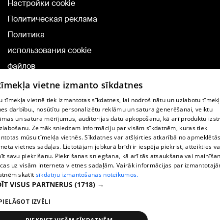
Настройки cookie
Политическая реклама
Политика
использования cookie
файлов
Добавление
 tīmekļa vietne izmanto sīkdatnes
комментариев
 tīmekļa vietnē tiek izmantotas sīkdatnes, lai nodrošinātu un uzlabotu tīmek
nes darbību., nosūtītu personalizētu reklāmu un satura ģenerēšanai, veiktu
āmas un satura mērījumus, auditorijas datu apkopošanu, kā arī produktu izst
TВ-программа
zlabošanu. Zemāk sniedzam informāciju par visām sīkdatnēm, kuras tiek
Условия договора
ntotas mūsu tīmekļa vietnēs. Sīkdatnes var atšķirties atkarībā no apmeklētā
rneta vietnes sadaļas. Lietotājam jebkurā brīdī ir iespēja piekrist, atteikties va
360 Ziņu kontakti
īt savu piekrišanu. Piekrišanas sniegšana, kā arī tās atsaukšana vai mainīša
ecas uz visām interneta vietnes sadaļām. Vairāk informācijas par izmantotaj
Helio Media
atnēm skatīt
sīkdatņu izmantošanas noteikumos.
ĪT VISUS PARTNERUS
(1718) →
Служба помощи портала: э-почта -
info@1188.lv
PIELĀGOT IZVĒLI
Copyright © 2004-2026 SIA HELIO MEDIA.
All rights reserved.