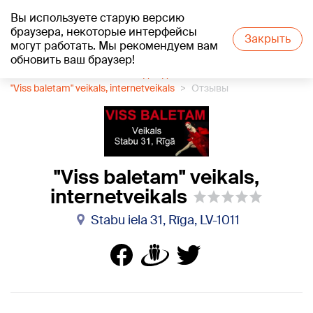
Вы используете старую версию
+13
°C
браузера, некоторые интерфейсы
Закрыть
могут работать. Мы рекомендуем вам
обновить ваш браузер!
1188 каталог компаний
Одежда
"Viss baletam" veikals, internetveikals
Отзывы
"Viss baletam" veikals,
internetveikals
Stabu iela 31, Rīga, LV-1011