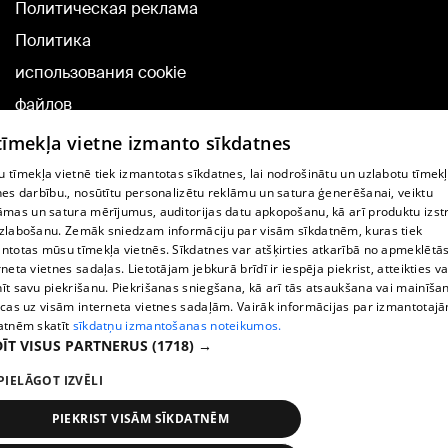
Политическая реклама
Политика
использования cookie
файлов
Добавление
 tīmekļa vietne izmanto sīkdatnes
комментариев
 tīmekļa vietnē tiek izmantotas sīkdatnes, lai nodrošinātu un uzlabotu tīmek
nes darbību., nosūtītu personalizētu reklāmu un satura ģenerēšanai, veiktu
āmas un satura mērījumus, auditorijas datu apkopošanu, kā arī produktu izst
TВ-программа
zlabošanu. Zemāk sniedzam informāciju par visām sīkdatnēm, kuras tiek
Условия договора
ntotas mūsu tīmekļa vietnēs. Sīkdatnes var atšķirties atkarībā no apmeklētā
rneta vietnes sadaļas. Lietotājam jebkurā brīdī ir iespēja piekrist, atteikties va
360 Ziņu kontakti
īt savu piekrišanu. Piekrišanas sniegšana, kā arī tās atsaukšana vai mainīša
ecas uz visām interneta vietnes sadaļām. Vairāk informācijas par izmantotaj
Helio Media
atnēm skatīt
sīkdatņu izmantošanas noteikumos.
ĪT VISUS PARTNERUS
(1718) →
Служба помощи портала: э-почта -
info@1188.lv
PIELĀGOT IZVĒLI
Copyright © 2004-2026 SIA HELIO MEDIA.
All rights reserved.
PIEKRIST VISĀM SĪKDATNĒM