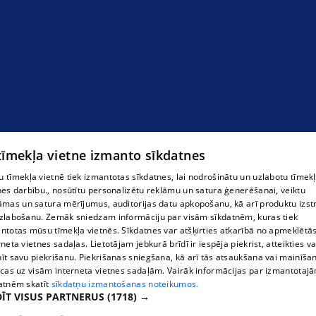
 tīmekļa vietne izmanto sīkdatnes
 tīmekļa vietnē tiek izmantotas sīkdatnes, lai nodrošinātu un uzlabotu tīmek
nes darbību., nosūtītu personalizētu reklāmu un satura ģenerēšanai, veiktu
Justīne Valdmane zīda halāts
āmas un satura mērījumus, auditorijas datu apkopošanu, kā arī produktu izst
zlabošanu. Zemāk sniedzam informāciju par visām sīkdatnēm, kuras tiek
ntotas mūsu tīmekļa vietnēs. Sīkdatnes var atšķirties atkarībā no apmeklētā
rneta vietnes sadaļas. Lietotājam jebkurā brīdī ir iespēja piekrist, atteikties va
īt savu piekrišanu. Piekrišanas sniegšana, kā arī tās atsaukšana vai mainīša
ecas uz visām interneta vietnes sadaļām. Vairāk informācijas par izmantotaj
atnēm skatīt
sīkdatņu izmantošanas noteikumos.
ĪT VISUS PARTNERUS
(1718) →