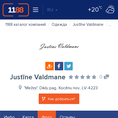
°C
+20
RU
1188 каталог компаний
Одежда
Justīne Valdmane
Фот
Justīne Valdmane
0
"Mežiņi", Dikļu pag., Kocēnu nov., LV-4223
Как добраться?
Инфо
Карта
Фото
Отзывы