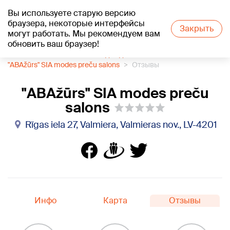
Вы используете старую версию
+16
°C
браузера, некоторые интерфейсы
Закрыть
могут работать. Мы рекомендуем вам
обновить ваш браузер!
1188 каталог компаний
Одежда
"ABAžūrs" SIA modes preču salons
Отзывы
"ABAžūrs" SIA modes preču
salons
Rīgas iela 27, Valmiera, Valmieras nov., LV-4201
Инфо
Карта
Отзывы