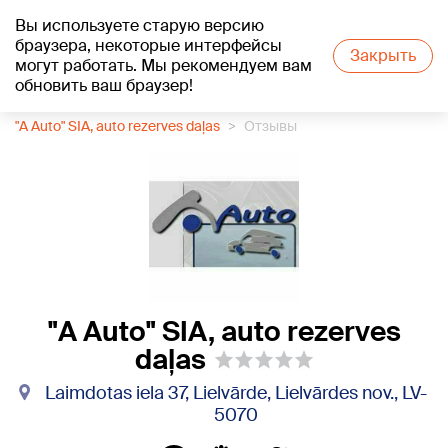
Вы используете старую версию
+22
°C
браузера, некоторые интерфейсы
Закрыть
могут работать. Мы рекомендуем вам
обновить ваш браузер!
1188 каталог компаний
Автозапчасти
"A Auto" SIA, auto rezerves daļas
Отзывы
"A Auto" SIA, auto rezerves
daļas
Laimdotas iela 37, Lielvārde, Lielvārdes nov., LV-
5070