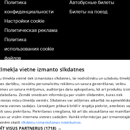
Политика
Автобусные билеты
конфиденциальности
Билеты на поезд
Настройки cookie
Политическая реклама
Политика
использования cookie
файлов
Добавление
 tīmekļa vietne izmanto sīkdatnes
комментариев
 tīmekļa vietnē tiek izmantotas sīkdatnes, lai nodrošinātu un uzlabotu tīmek
nes darbību., nosūtītu personalizētu reklāmu un satura ģenerēšanai, veiktu
āmas un satura mērījumus, auditorijas datu apkopošanu, kā arī produktu izst
TВ-программа
zlabošanu. Zemāk sniedzam informāciju par visām sīkdatnēm, kuras tiek
Условия договора
ntotas mūsu tīmekļa vietnēs. Sīkdatnes var atšķirties atkarībā no apmeklētā
rneta vietnes sadaļas. Lietotājam jebkurā brīdī ir iespēja piekrist, atteikties va
360 Ziņu kontakti
īt savu piekrišanu. Piekrišanas sniegšana, kā arī tās atsaukšana vai mainīša
ecas uz visām interneta vietnes sadaļām. Vairāk informācijas par izmantotaj
Helio Media
atnēm skatīt
sīkdatņu izmantošanas noteikumos.
ĪT VISUS PARTNERUS
(1718) →