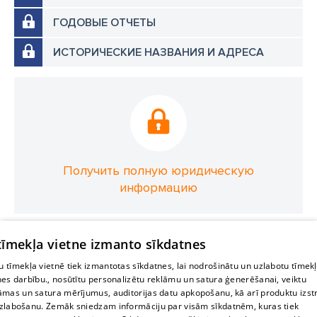
ГОДОВЫЕ ОТЧЕТЫ
ИСТОРИЧЕСКИЕ НАЗВАНИЯ И АДРЕСА
Получить полную юридическую
информацию
 tīmekļa vietne izmanto sīkdatnes
 tīmekļa vietnē tiek izmantotas sīkdatnes, lai nodrošinātu un uzlabotu tīmek
nes darbību., nosūtītu personalizētu reklāmu un satura ģenerēšanai, veiktu
āmas un satura mērījumus, auditorijas datu apkopošanu, kā arī produktu izst
zlabošanu. Zemāk sniedzam informāciju par visām sīkdatnēm, kuras tiek