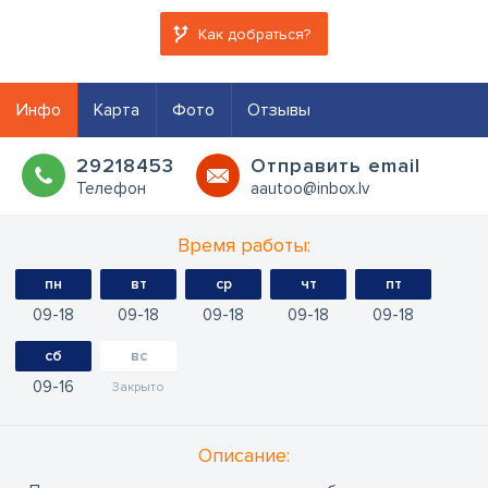
Как добраться?
Инфо
Карта
Фото
Отзывы
29218453
Oтправить email
Телефон
aautoo@inbox.lv
Время работы:
пн
вт
ср
чт
пт
09
18
09
18
09
18
09
18
09
18
сб
вс
09
16
Закрыто
Oписание: