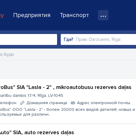
ay
Предприятия
Транспорт
Где?
на Ауди
roBus" SIA "Lasla - 2" , mikroautobusu rezerves daļas
anību dambis 17/4, Rīga, LV-1045
Телефон
Домашняя страница
Aдрес электронной почты
roBus" ООО "Lasla - 2" - более 20000 всех видов деталей, новых и
ользуемых для различн...
Auto" SIA, auto rezerves daļas