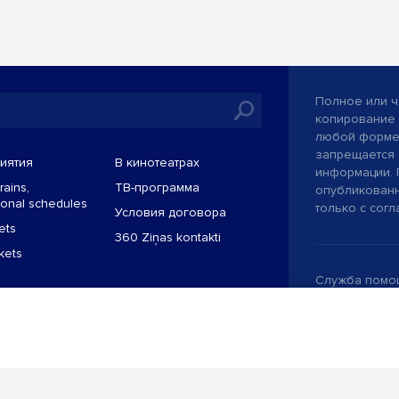
Полное или ч
копирование 
любой форме 
запрещается 
иятия
В кинотеатрах
информации. 
rains,
TВ-программа
опубликованн
tional schedules
только с согл
Условия договора
ets
360 Ziņas kontakti
ckets
Служба помощ
Разработано