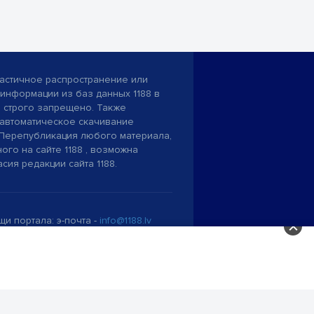
астичное распространение или
информации из баз данных 1188 в
строго запрещено. Также
автоматическое скачивание
Перепубликация любого материала,
ого на сайте 1188 , возможна
асия редакции сайта 1188.
и портала: э-почта -
info@1188.lv
SIA Helio Media
2004-2026