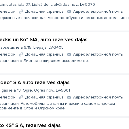
aimdotas iela 37, Lielvārde, Lielvārdes nov., LV-5070
Телефон
Домашняя страница
Aдрес электронной почты
ержанные запчасти для микроавтобусов и легковых автомашин в
reckis un Ko" SIA, auto rezerves daļas
apsētas iela 9/15, Liepāja, LV-3405
Телефон
Домашняя страница
Aдрес электронной почты
озапчасти в Лиепае в широком ассортименте.
deo" SIA auto rezerves daļas
īgas iela 13, Ogre, Ogres nov., LV-5001
Телефон
Домашняя страница
Aдрес электронной почты
озапчасти, Автомобильные шины и диски в самом широком
ортименте в Огре и Огрском крае....
to KS" SIA, rezerves daļas