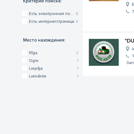
Критерии поиска:
B
Есть электронная почта
6
Есть интернетстраница
6
Место нахождения:
"DU
I
Rīga
2
Ogre
1
Зап
Liepāja
1
Lielvārde
1