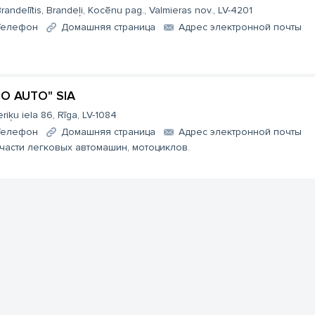
randelītis, Brandeļi, Kocēnu pag., Valmieras nov., LV-4201
Телефон
Домашняя страница
Aдрес электронной почты
O AUTO" SIA
eriķu iela 86, Rīga, LV-1084
Телефон
Домашняя страница
Aдрес электронной почты
части легковых автомашин, мотоциклов.