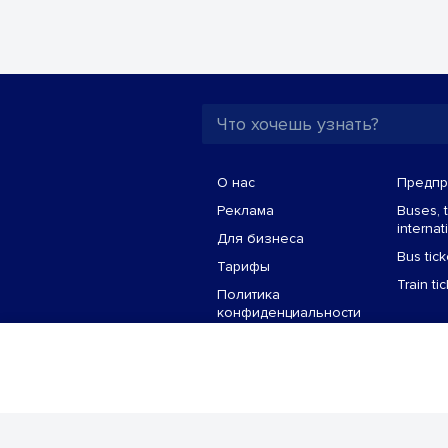
О нас
Предпр
Реклама
Buses, t
interna
Для бизнеса
Bus tick
Тарифы
Train ti
Политика
конфиденциальности
Настройки cookie
Политическая
реклама
Политика
использования