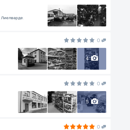
 Лиелварде.
0
4
0
5
0