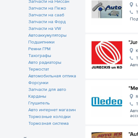
Запчасти на Ниссан
L
Запчасти на Пежо
Запчасти на сааб
Под
Запчасти на Форд
Запчасти на VW
Автоаккумуляторы
"Ju
Подшипники
Ремни ГРМ
K
Тахографы
Авто радиаторы
Авт
Термостат
Автомобильная оптика
Форсунки
"Me
Запчасти для авто
Карданы
R
Глушитель
Авто интернет магазин
Авт
асс
Тормозные колодки
Тормозная система
"Au