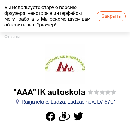
Вы используете старую версию
+16
°C
браузера, некоторые интерфейсы
Закрыть
могут работать. Мы рекомендуем вам
обновить ваш браузер!
1188 каталог компаний
Автошкола
"AAA" IK autoskola
Отзывы
"AAA" IK autoskola
Raiņa iela 8, Ludza, Ludzas nov., LV-5701