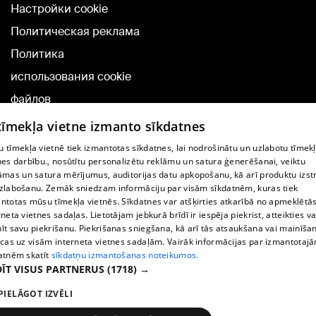
Настройки cookie
Политическая реклама
Политика
использования cookie
файлов
Добавление
 tīmekļa vietne izmanto sīkdatnes
комментариев
 tīmekļa vietnē tiek izmantotas sīkdatnes, lai nodrošinātu un uzlabotu tīmek
nes darbību., nosūtītu personalizētu reklāmu un satura ģenerēšanai, veiktu
āmas un satura mērījumus, auditorijas datu apkopošanu, kā arī produktu izst
TВ-программа
zlabošanu. Zemāk sniedzam informāciju par visām sīkdatnēm, kuras tiek
Условия договора
ntotas mūsu tīmekļa vietnēs. Sīkdatnes var atšķirties atkarībā no apmeklētā
rneta vietnes sadaļas. Lietotājam jebkurā brīdī ir iespēja piekrist, atteikties va
360 Ziņu kontakti
īt savu piekrišanu. Piekrišanas sniegšana, kā arī tās atsaukšana vai mainīša
ecas uz visām interneta vietnes sadaļām. Vairāk informācijas par izmantotaj
Helio Media
atnēm skatīt
sīkdatņu izmantošanas noteikumos.
ĪT VISUS PARTNERUS
(1718) →
Служба помощи портала: э-почта -
info@1188.lv
PIELĀGOT IZVĒLI
Copyright © 2004-2026 SIA HELIO MEDIA.