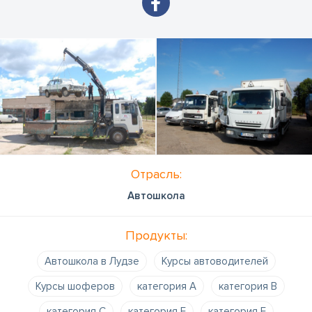
Отрасль:
Автошкола
Продукты:
Автошкола в Лудзе
Курсы автоводителей
Курсы шоферов
категория A
категория B
категория C
категория E
категория F