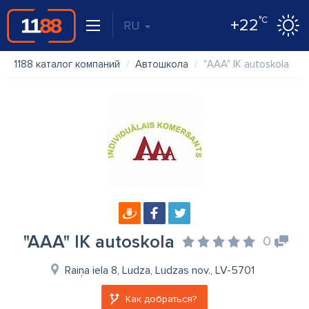
°C
+22
RU
1188 каталог компаний
Автошкола
"AAA" IK autoskola
"AAA" IK autoskola
0
Raiņa iela 8, Ludza, Ludzas nov., LV-5701
Как добраться?