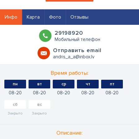
Инфо
Карта
Фото
Отзывы
29198920
Мобильный телефон
Oтправить email
andris_a_a@inbox.lv
Время работы:
пн
вт
ср
чт
пт
08
20
08
20
08
20
08
20
08
20
сб
вс
Закрыто
Закрыто
Oписание: