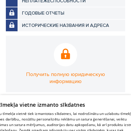
НЕПЛАТЕЖЕСПОСОБНОСТИ
ГОДОВЫЕ ОТЧЕТЫ
ИСТОРИЧЕСКИЕ НАЗВАНИЯ И АДРЕСА
Получить полную юридическую
информацию
 tīmekļa vietne izmanto sīkdatnes
 tīmekļa vietnē tiek izmantotas sīkdatnes, lai nodrošinātu un uzlabotu tīmek
nes darbību., nosūtītu personalizētu reklāmu un satura ģenerēšanai, veiktu
āmas un satura mērījumus, auditorijas datu apkopošanu, kā arī produktu izst
zlabošanu. Zemāk sniedzam informāciju par visām sīkdatnēm, kuras tiek