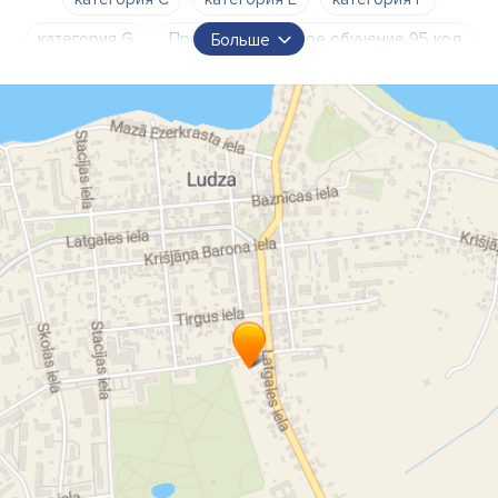
категория G
Профессиональное обучение 95 код
Больше
Обучение вождению
Тест ПДД