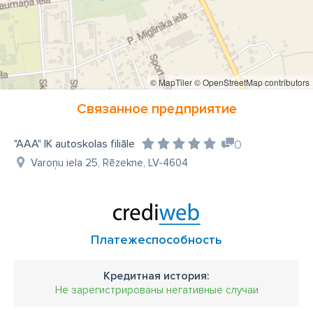
© MapTiler
© OpenStreetMap contributors
Связанное предприятие
"AAA" IK autoskolas filiāle
0
Varoņu iela 25, Rēzekne, LV-4604
Платежеспособность
Кредитная история:
Не зарегистрированы негативные случаи