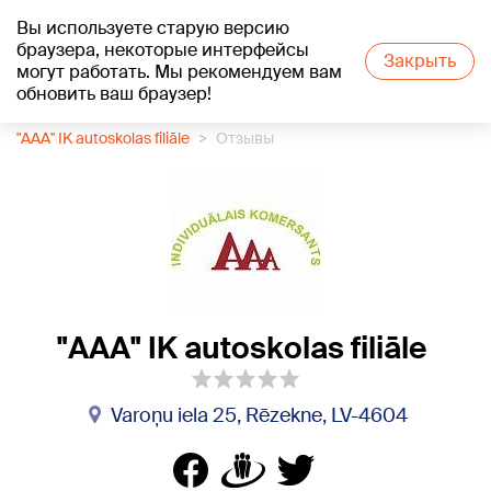
Вы используете старую версию
+23
°C
браузера, некоторые интерфейсы
Закрыть
могут работать. Мы рекомендуем вам
обновить ваш браузер!
1188 каталог компаний
Автошкола
"AAA" IK autoskolas filiāle
Отзывы
"AAA" IK autoskolas filiāle
Varoņu iela 25, Rēzekne, LV-4604