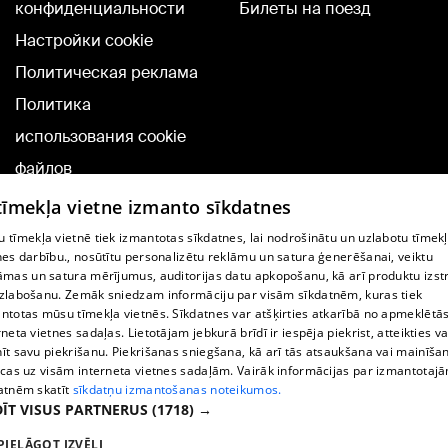
конфиденциальности
Билеты на поезд
Настройки cookie
Политическая реклама
Политика
использования cookie
файлов
Добавление
 tīmekļa vietne izmanto sīkdatnes
комментариев
 tīmekļa vietnē tiek izmantotas sīkdatnes, lai nodrošinātu un uzlabotu tīmek
nes darbību., nosūtītu personalizētu reklāmu un satura ģenerēšanai, veiktu
āmas un satura mērījumus, auditorijas datu apkopošanu, kā arī produktu izst
TВ-программа
zlabošanu. Zemāk sniedzam informāciju par visām sīkdatnēm, kuras tiek
Условия договора
ntotas mūsu tīmekļa vietnēs. Sīkdatnes var atšķirties atkarībā no apmeklētā
rneta vietnes sadaļas. Lietotājam jebkurā brīdī ir iespēja piekrist, atteikties va
360 Ziņu kontakti
īt savu piekrišanu. Piekrišanas sniegšana, kā arī tās atsaukšana vai mainīša
ecas uz visām interneta vietnes sadaļām. Vairāk informācijas par izmantotaj
Helio Media
atnēm skatīt
sīkdatņu izmantošanas noteikumos.
ĪT VISUS PARTNERUS
(1718) →
Служба помощи портала: э-почта -
info@1188.lv
PIELĀGOT IZVĒLI