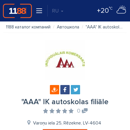
°C
+20
RU
1188 каталог компаний
Автошкола
"AAA" IK autoskolas filiāle
"AAA" IK autoskolas filiāle
0
Varoņu iela 25, Rēzekne, LV-4604