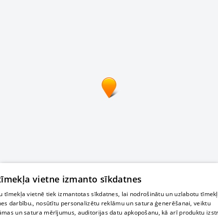
 tīmekļa vietne izmanto sīkdatnes
 tīmekļa vietnē tiek izmantotas sīkdatnes, lai nodrošinātu un uzlabotu tīmek
nes darbību., nosūtītu personalizētu reklāmu un satura ģenerēšanai, veiktu
āmas un satura mērījumus, auditorijas datu apkopošanu, kā arī produktu izst