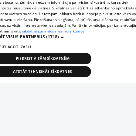
zlabošanu. Zemāk sniedzam informāciju par visām sīkdatnēm, kuras tiek
ntotas mūsu tīmekļa vietnēs. Sīkdatnes var atšķirties atkarībā no apmeklētā
rneta vietnes sadaļas. Lietotājam jebkurā brīdī ir iespēja piekrist, atteikties va
īt savu piekrišanu. Piekrišanas sniegšana, kā arī tās atsaukšana vai mainīša
ecas uz visām interneta vietnes sadaļām. Vairāk informācijas par izmantotaj
atnēm skatīt
sīkdatņu izmantošanas noteikumos.
ĪT VISUS PARTNERUS
(1718) →
PIELĀGOT IZVĒLI
PIEKRIST VISĀM SĪKDATNĒM
ATSTĀT TEHNISKĀS SĪKDATNES
TEHNISKĀS/OBLIGĀTĀS
STATISTIKAS
MĒRĶĒŠANA
FUNKCIONĀLĀS
NEKLASIFICĒTĀS
ehniskās/obligātās
Statistikas
Mērķēšana
Funkcionālās
Neklasificēt
niskās/obligātās sīkdatnes nepieciešamas, lai lietotājs varētu brīvi apmeklēt un pārlūk