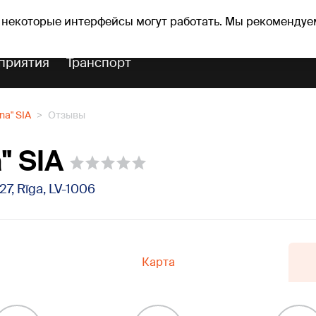
оз погоды
Гороскопы
 некоторые интерфейсы могут работать. Мы рекомендуе
приятия
Транспорт
na" SIA
Отзывы
" SIA
27, Rīga, LV-1006
Карта