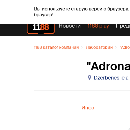
Прогн
чт, 06.08.2026.
+27
°C
Aisma, Askolds
Вы используете старую версию браузера,
браузер!
Новости
1188 play
Пред
1188 каталог компаний
Лаборатории
"Adro
"Adrona
Dzērbenes iela 
Инфо