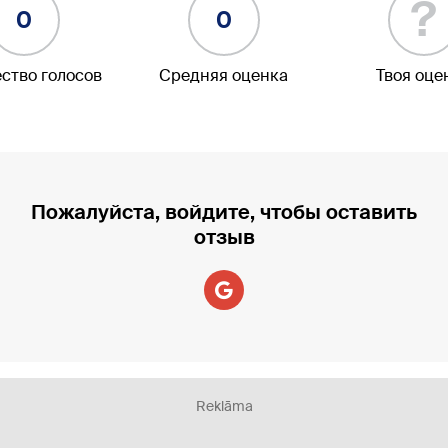
?
0
0
ство голосов
Средняя оценка
Твоя оце
Пожалуйста, войдите, чтобы оставить
отзыв
Reklāma