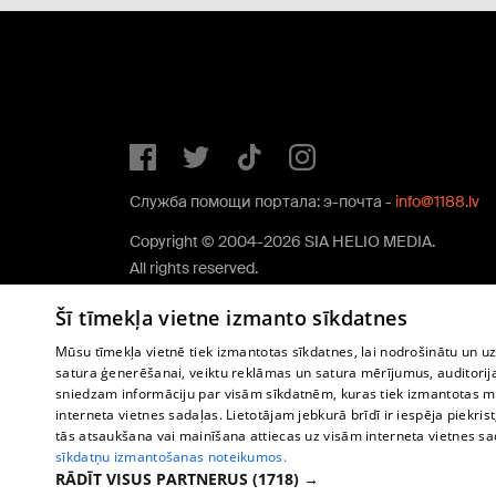
Служба помощи портала: э-почта -
info@1188.lv
Copyright © 2004-2026 SIA HELIO MEDIA.
All rights reserved.
Šī tīmekļa vietne izmanto sīkdatnes
Mūsu tīmekļa vietnē tiek izmantotas sīkdatnes, lai nodrošinātu un u
satura ģenerēšanai, veiktu reklāmas un satura mērījumus, auditorij
sniedzam informāciju par visām sīkdatnēm, kuras tiek izmantotas mū
interneta vietnes sadaļas. Lietotājam jebkurā brīdī ir iespēja piekrist
tās atsaukšana vai mainīšana attiecas uz visām interneta vietnes s
sīkdatņu izmantošanas noteikumos.
RĀDĪT VISUS PARTNERUS
(1718) →