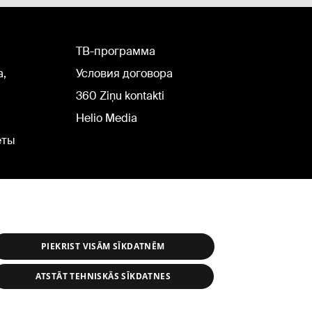
TВ-программа
а,
Условия договора
360 Ziņu kontakti
Helio Media
еты
PIEKRIST VISĀM SĪKDATNĒM
ATSTĀT TEHNISKĀS SĪKDATNES