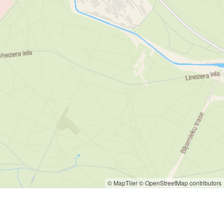
© MapTiler
© OpenStreetMap contributors