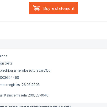
Buy a statement
rona
ģistrēts
biedrība ar ierobežotu atbildību
003624468
mercreģistrs, 26.03.2003
ga, Kalnciema iela 209, LV-1046