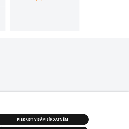
PIEKRIST VISĀM SĪKDATNĒM