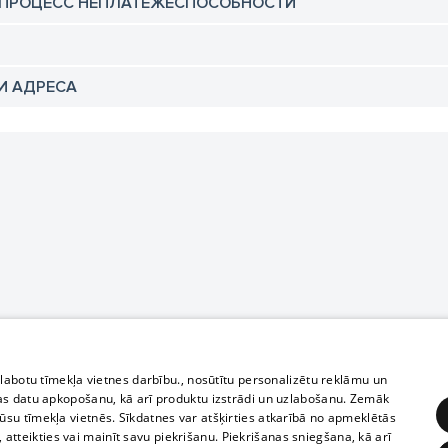
 ПРОЦЕСС НЕПЛАТЕЖЕСПОСОБНОСТИ
И АДРЕСА
zlabotu tīmekļa vietnes darbību., nosūtītu personalizētu reklāmu un
as datu apkopošanu, kā arī produktu izstrādi un uzlabošanu. Zemāk
su tīmekļa vietnēs. Sīkdatnes var atšķirties atkarībā no apmeklētās
, atteikties vai mainīt savu piekrišanu. Piekrišanas sniegšana, kā arī