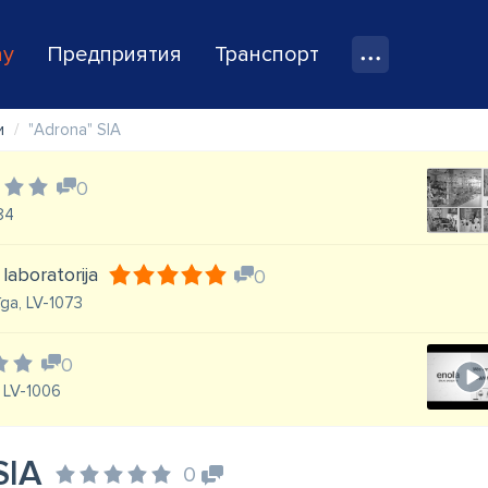
ay
Предприятия
Транспорт
и
"Adrona" SIA
0
084
 laboratorija
0
īga, LV-1073
0
, LV-1006
SIA
0