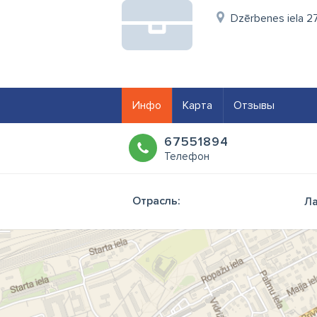
Dzērbenes iela 27
Инфо
Карта
Отзывы
67551894
Телефон
Отрасль:
Ла