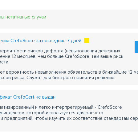
ны негативные случаи
ния CrefoScore за последние 7 дней
 вероятности рисков дефолта (невыполнения денежных
чение 12 месяцев. Чем больше CrefoScore, тем выше риск
сти.
ет вероятность невыполнения обязательств в ближайшие 12 м
ассов риска. Служат для быстрого принятия решения.
икат CrefoCert не выдан
атизированный и легко интерпретируемый - CrefoScore
м индексом, который используется для расчёта
 предприятий, чтобы изучить их соответствие стандартам сер