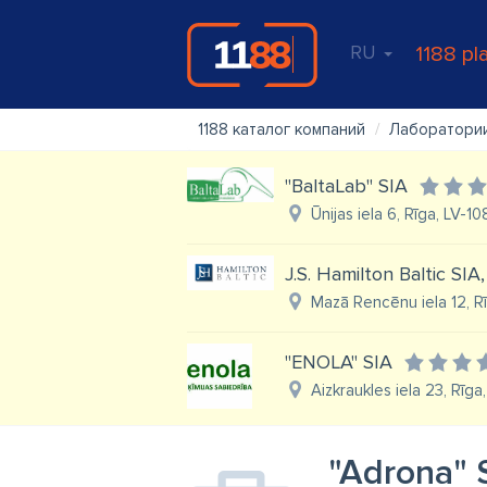
RU
1188 pl
1188 каталог компаний
Лаборатори
"BaltaLab" SIA
Ūnijas iela 6, Rīga, LV-1
J.S. Hamilton Baltic SIA,
Mazā Rencēnu iela 12, R
"ENOLA" SIA
Aizkraukles iela 23, Rīga
"Adrona" 