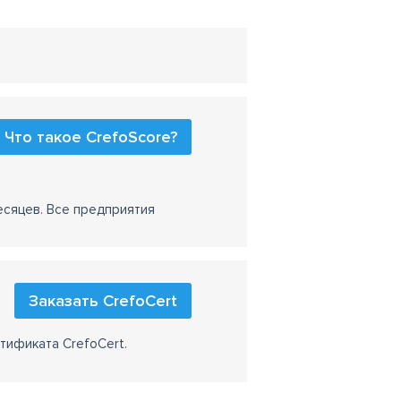
Что такое CrefoScore?
есяцев. Все предприятия
Заказать CrefoCert
тификата CrefoCert.