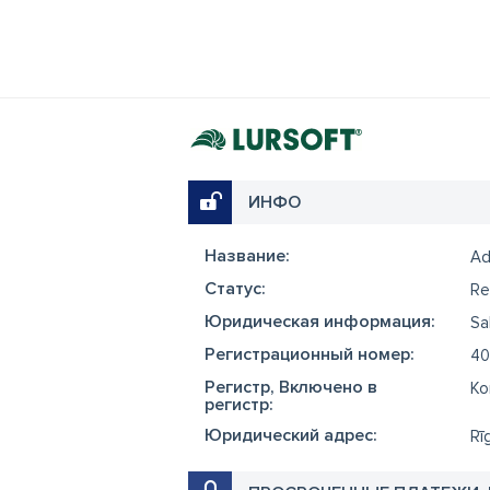
ИНФО
Название:
Ad
Cтатус:
Re
Юридическая информация:
Sa
Регистрационный номер:
40
Регистр, Включено в
Ko
регистр:
Юридический адрес:
Rī