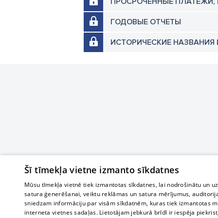
ПРОСРОЧЕННЫЕ ПЛАТЕЖИ,
ГОДОВЫЕ ОТЧЕТЫ
ИСТОРИЧЕСКИЕ НАЗВАНИЯ 
Šī tīmekļa vietne izmanto sīkdatnes
Mūsu tīmekļa vietnē tiek izmantotas sīkdatnes, lai nodrošinātu un u
satura ģenerēšanai, veiktu reklāmas un satura mērījumus, auditorij
sniedzam informāciju par visām sīkdatnēm, kuras tiek izmantotas mū
interneta vietnes sadaļas. Lietotājam jebkurā brīdī ir iespēja piekrist