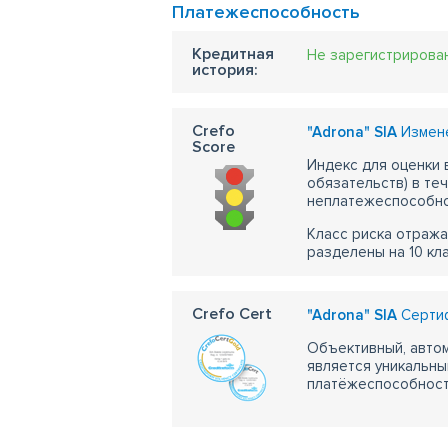
Платежеспособность
Кредитная
Не зарегистрирова
история:
Crefo
"Adrona" SIA
Измене
Score
Индекс для оценки
обязательств) в те
неплатежеспособно
Класс риска отража
разделены на 10 кл
Crefo Cert
"Adrona" SIA
Сертиф
Объективный, автом
является уникальны
платёжеспособности