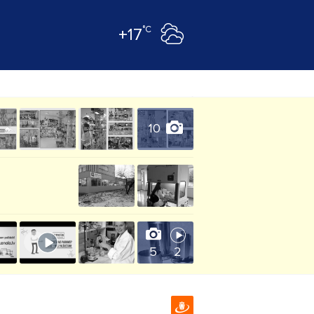
°C
+17
10
5
2