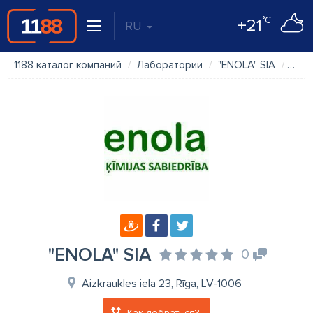
°C
+21
RU
1188 каталог компаний
Лаборатории
"ENOLA" SIA
Фот
"ENOLA" SIA
0
Aizkraukles iela 23, Rīga, LV-1006
Как добраться?