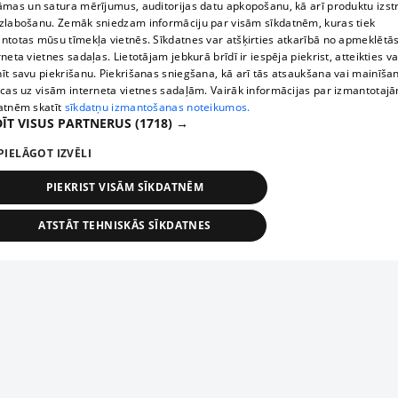
āmas un satura mērījumus, auditorijas datu apkopošanu, kā arī produktu izst
zlabošanu. Zemāk sniedzam informāciju par visām sīkdatnēm, kuras tiek
ntotas mūsu tīmekļa vietnēs. Sīkdatnes var atšķirties atkarībā no apmeklētā
rneta vietnes sadaļas. Lietotājam jebkurā brīdī ir iespēja piekrist, atteikties va
īt savu piekrišanu. Piekrišanas sniegšana, kā arī tās atsaukšana vai mainīša
ecas uz visām interneta vietnes sadaļām. Vairāk informācijas par izmantotaj
atnēm skatīt
sīkdatņu izmantošanas noteikumos.
ĪT VISUS PARTNERUS
(1718) →
PIELĀGOT IZVĒLI
PIEKRIST VISĀM SĪKDATNĒM
ATSTĀT TEHNISKĀS SĪKDATNES
TEHNISKĀS/OBLIGĀTĀS
STATISTIKAS
MĒRĶĒŠANA
FUNKCIONĀLĀS
NEKLASIFICĒTĀS
ehniskās/obligātās
Statistikas
Mērķēšana
Funkcionālās
Neklasificēt