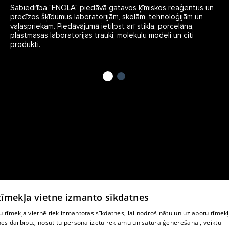
Sabiedrība "ENOLA" piedāvā gatavos ķīmiskos reaģentus un
precīzos šķīdumus laboratorijām, skolām, tehnoloģijām un
vaļaspriekam. Piedāvājumā ietilpst arī stikla, porcelāna,
plastmasas laboratorijas trauki, molekulu modeļi un citi
produkti.
 tīmekļa vietne izmanto sīkdatnes
 tīmekļa vietnē tiek izmantotas sīkdatnes, lai nodrošinātu un uzlabotu tīmek
nes darbību., nosūtītu personalizētu reklāmu un satura ģenerēšanai, veiktu