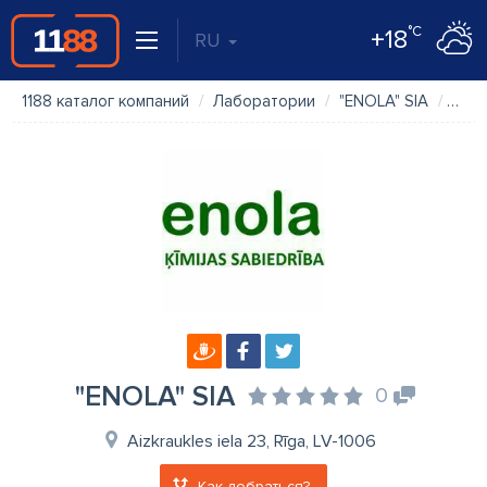
°C
+18
RU
1188 каталог компаний
Лаборатории
"ENOLA" SIA
Вид
"ENOLA" SIA
0
Aizkraukles iela 23, Rīga, LV-1006
Как добраться?