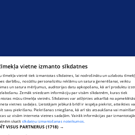
Аккредитованная лаборатория
 tīmekļa vietne izmanto sīkdatnes
 tīmekļa vietnē tiek izmantotas sīkdatnes, lai nodrošinātu un uzlabotu tīmek
nes darbību., nosūtītu personalizētu reklāmu un satura ģenerēšanai, veiktu
āmas un satura mērījumus, auditorijas datu apkopošanu, kā arī produktu izst
zlabošanu. Zemāk sniedzam informāciju par visām sīkdatnēm, kuras tiek
ntotas mūsu tīmekļa vietnēs. Sīkdatnes var atšķirties atkarībā no apmeklētā
rneta vietnes sadaļas. Lietotājam jebkurā brīdī ir iespēja piekrist, atteikties va
īt savu piekrišanu. Piekrišanas sniegšana, kā arī tās atsaukšana vai mainīša
ecas uz visām interneta vietnes sadaļām. Vairāk informācijas par izmantotaj
atnēm skatīt
sīkdatņu izmantošanas noteikumos.
ĪT VISUS PARTNERUS
(1718) →