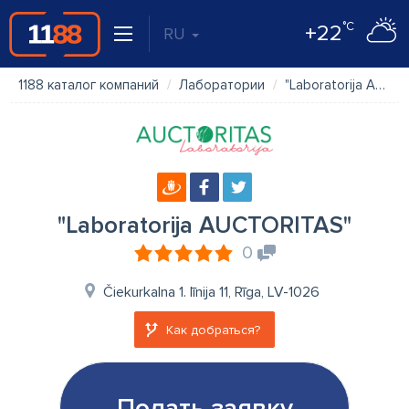
°C
+22
RU
1188 каталог компаний
Лаборатории
"Laboratorija AUCTORITAS"
"Laboratorija AUCTORITAS"
0
Čiekurkalna 1. līnija 11, Rīga, LV-1026
Как добраться?
Подать заявку