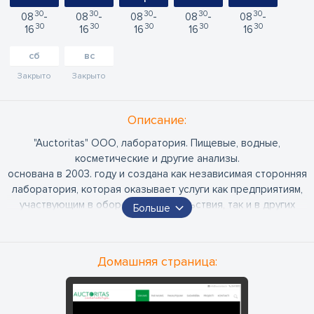
30
30
30
30
30
08
08
08
08
08
30
30
30
30
30
16
16
16
16
16
сб
вс
Закрыто
Закрыто
Oписание:
"Auctoritas" ООО, лаборатория. Пищевые, водные,
косметические и другие анализы.
основана в 2003. году и создана как независимая сторонняя
лаборатория, которая оказывает услуги как предприятиям,
участвующим в обороте продовольствия, так и в других
Больше
сферах деятельности. Благодаря нашим клиентам мы стали
одной из ведущих лабораторий в области
микробиологического тестирования и продолжаем
Домашняя страница:
развиваться, внедряя новые методы анализов, сферы и
услуги.