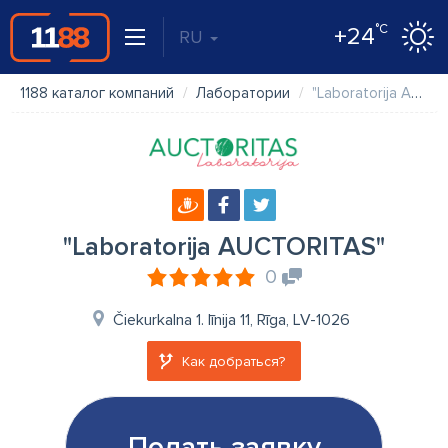
°C
+24
RU
1188 каталог компаний
Лаборатории
"Laboratorija AUCTORITAS"
"Laboratorija AUCTORITAS"
0
Čiekurkalna 1. līnija 11, Rīga, LV-1026
Как добраться?
Подать заявку