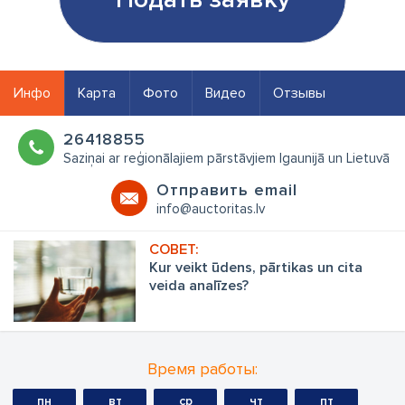
Инфо
Карта
Фото
Видео
Отзывы
26418855
Saziņai ar reģionālajiem pārstāvjiem Igaunijā un Lietuvā
Oтправить email
info@auctoritas.lv
Kur veikt ūdens, pārtikas un cita
veida analīzes?
Время работы:
пн
вт
ср
чт
пт