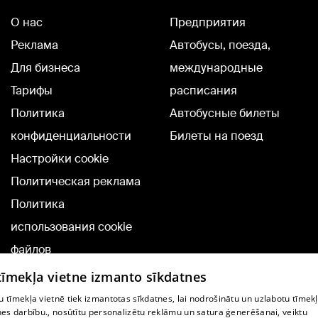
О нас
Предприятия
Реклама
Автобусы, поезда,
Для бизнеса
международные
Тарифы
расписания
Политика
Автобусные билеты
конфиденциальности
Билеты на поезд
Настройки cookie
Политическая реклама
Политика
использования cookie
файлов
Добавление
 tīmekļa vietne izmanto sīkdatnes
комментариев
 tīmekļa vietnē tiek izmantotas sīkdatnes, lai nodrošinātu un uzlabotu tīmek
nes darbību., nosūtītu personalizētu reklāmu un satura ģenerēšanai, veiktu