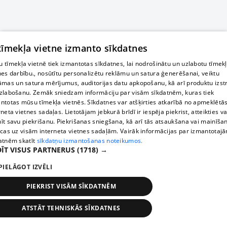
 tīmekļa vietne izmanto sīkdatnes
 tīmekļa vietnē tiek izmantotas sīkdatnes, lai nodrošinātu un uzlabotu tīmek
nes darbību., nosūtītu personalizētu reklāmu un satura ģenerēšanai, veiktu
āmas un satura mērījumus, auditorijas datu apkopošanu, kā arī produktu izst
zlabošanu. Zemāk sniedzam informāciju par visām sīkdatnēm, kuras tiek
ntotas mūsu tīmekļa vietnēs. Sīkdatnes var atšķirties atkarībā no apmeklētā
rneta vietnes sadaļas. Lietotājam jebkurā brīdī ir iespēja piekrist, atteikties va
īt savu piekrišanu. Piekrišanas sniegšana, kā arī tās atsaukšana vai mainīša
ecas uz visām interneta vietnes sadaļām. Vairāk informācijas par izmantotaj
atnēm skatīt
sīkdatņu izmantošanas noteikumos.
ĪT VISUS PARTNERUS
(1718) →
PIELĀGOT IZVĒLI
PIEKRIST VISĀM SĪKDATNĒM
ATSTĀT TEHNISKĀS SĪKDATNES