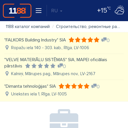
°C
+15
RU
1188 каталог компаний
Строительство, ремонтные работы
"FALKORS Building Industry" SIA
0
Ropažu iela 140 - 303. kab., Rīga, LV-1006
"VELVE MATERIĀLU SISTĒMAS" SIA, MAPEI oficiālais
pārstāvis
0
Kalniņi, Mārupes pag., Mārupes nov., LV-2167
"Dimanta tehnoloģijas" SIA
0
Uriekstes iela 1, Rīga, LV-1005