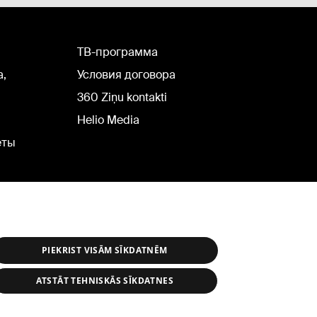
TВ-программа
а,
Условия договора
360 Ziņu kontakti
Helio Media
еты
PIEKRIST VISĀM SĪKDATNĒM
ATSTĀT TEHNISKĀS SĪKDATNES