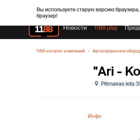
Прогн
чт, 06.08.2026.
+25
°C
Aisma, Askolds
Вы используете старую версию браузера,
браузер!
Новости
1188 play
Пред
1188 каталог компаний
Автосервисное обору
"Ari - K
Pērnavas iela 3
Инфо