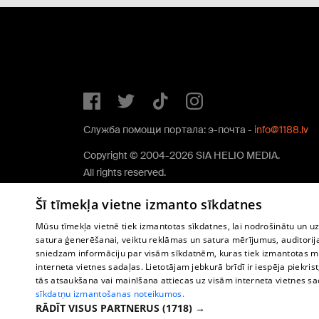
Служба помощи портала: э-почта -
info@1188.lv
Copyright © 2004-2026 SIA HELIO MEDIA.
All rights reserved.
Šī tīmekļa vietne izmanto sīkdatnes
Mūsu tīmekļa vietnē tiek izmantotas sīkdatnes, lai nodrošinātu un u
satura ģenerēšanai, veiktu reklāmas un satura mērījumus, auditorij
sniedzam informāciju par visām sīkdatnēm, kuras tiek izmantotas mū
interneta vietnes sadaļas. Lietotājam jebkurā brīdī ir iespēja piekrist
tās atsaukšana vai mainīšana attiecas uz visām interneta vietnes s
sīkdatņu izmantošanas noteikumos.
RĀDĪT VISUS PARTNERUS
(1718) →