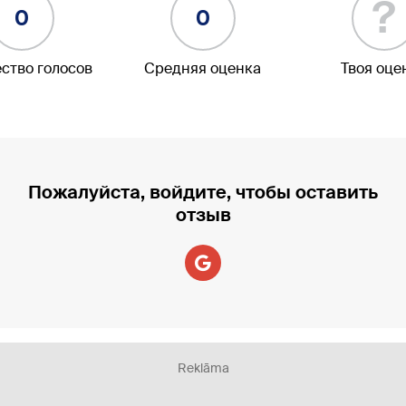
?
0
0
ство голосов
Средняя оценка
Твоя оце
Пожалуйста, войдите, чтобы оставить
отзыв
Reklāma