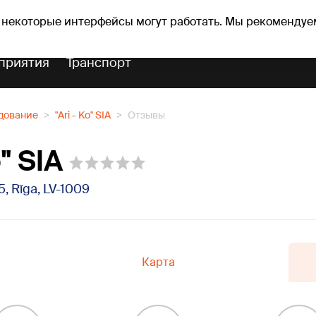
оз погоды
Гороскопы
 некоторые интерфейсы могут работать. Мы рекомендуе
приятия
Транспорт
дование
"Ari - Ko" SIA
Отзывы
o" SIA
5, Rīga, LV-1009
Карта