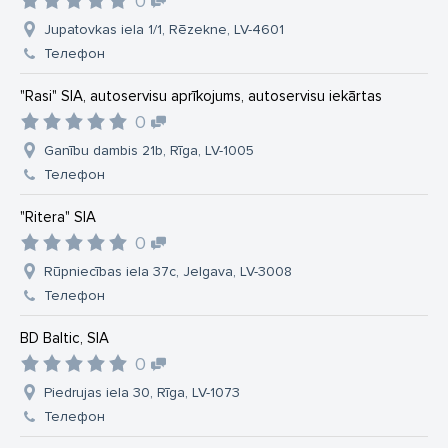
0
Jupatovkas iela 1/1, Rēzekne, LV-4601
Телефон
"Rasi" SIA, autoservisu aprīkojums, autoservisu iekārtas
0
Ganību dambis 21b, Rīga, LV-1005
Телефон
"Ritera" SIA
0
Rūpniecības iela 37c, Jelgava, LV-3008
Телефон
BD Baltic, SIA
0
Piedrujas iela 30, Rīga, LV-1073
Телефон