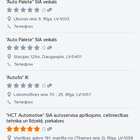
"Auto Palete" SIA veikals
0
Līksnas iela 9, Rīga, LV-1003
Телефон
"Auto Palete" SIA veikals
0
Stacijas 129o, Daugavpils, LV-5401
Телефон
"Autofix" IK
0
Lokomotīves iela 70 - 25, Rīga, LV-1057
Телефон
"HCT Automotive" SIA autoservisa aprīkojums, celtniecības
tehnika un līdzekļi, piekabes
0
Vienības gatve 181, mainīta no (Tīraines iela 2), Rīga, LV-1058