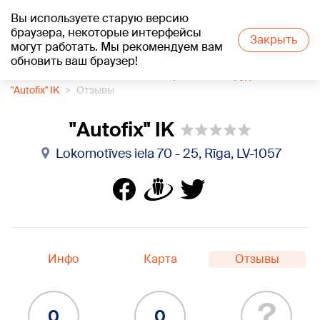
Вы используете старую версию
+21
°C
браузера, некоторые интерфейсы
Закрыть
могут работать. Мы рекомендуем вам
обновить ваш браузер!
1188 каталог компаний
Автосервисное оборудование
"Autofix" IK
Отзывы
"Autofix" IK
Lokomotīves iela 70 - 25, Rīga, LV-1057
Инфо
Карта
Отзывы
?
0
0