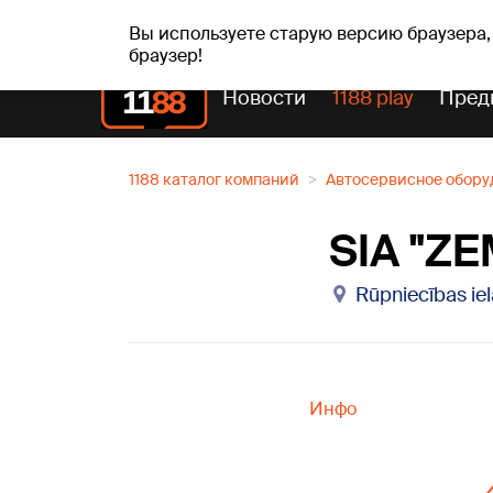
пт, 07.08.2026.
+19
°C
Alfrēds, Fredis, Madars
Вы используете старую версию браузера,
браузер!
Новости
1188 play
Пред
1188 каталог компаний
Автосервисное обору
SIA "Z
Rūpniecības ie
Инфо