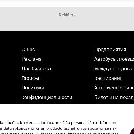
Reklāma
О нас
Предприятия
Реклама
Автобусы, поезд
Для бизнеса
международные
Тарифы
расписания
Политика
Автобусные бил
конфиденциальности
Билеты на поезд
Настройки cookie
Политическая реклама
zlabotu tīmekļa vietnes darbību., nosūtītu personalizētu reklāmu un
Политика использования
as datu apkopošanu, kā arī produktu izstrādi un uzlabošanu. Zemāk
su tīmekļa vietnēs. Sīkdatnes var atšķirties atkarībā no apmeklētās