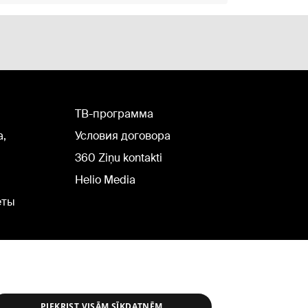
TВ-программа
а,
Условия договора
360 Ziņu kontakti
Helio Media
еты
PIEKRIST VISĀM SĪKDATNĒM