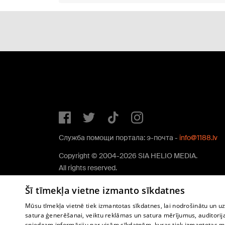
Служба помощи портала: э-почта -
info@1188.lv
Copyright © 2004-2026 SIA HELIO MEDIA.
All rights reserved.
Šī tīmekļa vietne izmanto sīkdatnes
Mūsu tīmekļa vietnē tiek izmantotas sīkdatnes, lai nodrošinātu un u
satura ģenerēšanai, veiktu reklāmas un satura mērījumus, auditorij
sniedzam informāciju par visām sīkdatnēm, kuras tiek izmantotas mū