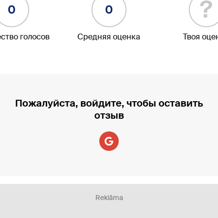
?
0
0
ство голосов
Средняя оценка
Твоя оце
Пожалуйста, войдите, чтобы оставить
отзыв
Reklāma