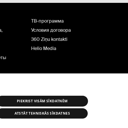
TВ-программа
а,
Условия договора
360 Ziņu kontakti
Helio Media
еты
PIEKRIST VISĀM SĪKDATNĒM
ATSTĀT TEHNISKĀS SĪKDATNES