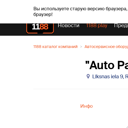
Прогн
чт, 06.08.2026.
+19
°C
Aisma, Askolds
Вы используете старую версию браузера,
браузер!
Новости
1188 play
Пред
1188 каталог компаний
Автосервисное обору
"Auto Pa
Līksnas iela 9, 
Инфо