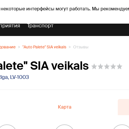
оз погоды
Гороскопы
 некоторые интерфейсы могут работать. Мы рекомендуе
приятия
Транспорт
дование
"Auto Palete" SIA veikals
Отзывы
lete" SIA veikals
Rīga, LV-1003
Карта