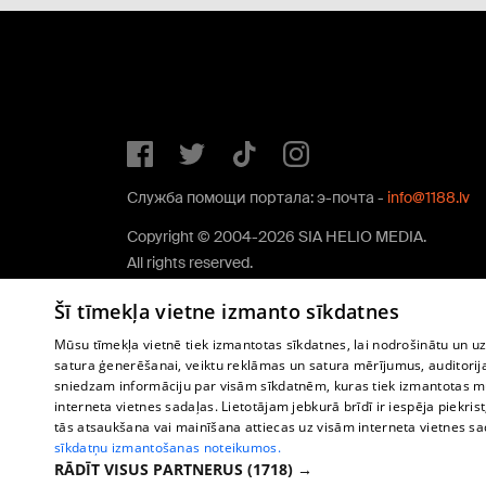
Служба помощи портала: э-почта -
info@1188.lv
Copyright © 2004-2026 SIA HELIO MEDIA.
All rights reserved.
Šī tīmekļa vietne izmanto sīkdatnes
Mūsu tīmekļa vietnē tiek izmantotas sīkdatnes, lai nodrošinātu un u
satura ģenerēšanai, veiktu reklāmas un satura mērījumus, auditorij
sniedzam informāciju par visām sīkdatnēm, kuras tiek izmantotas mū
interneta vietnes sadaļas. Lietotājam jebkurā brīdī ir iespēja piekrist
tās atsaukšana vai mainīšana attiecas uz visām interneta vietnes s
sīkdatņu izmantošanas noteikumos.
RĀDĪT VISUS PARTNERUS
(1718) →