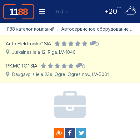
°C
+20
RU
1188 каталог компаний
Автосервисное оборудование
"A
"Auto Elektronika" SIA
0
Jūrkalnes iela 12, Rīga, LV-1046
"P.K.MOTO" SIA
0
Daugavpils iela 23a, Ogre, Ogres nov., LV-5001