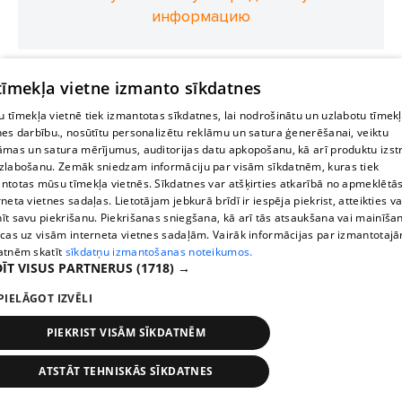
информацию
 tīmekļa vietne izmanto sīkdatnes
 tīmekļa vietnē tiek izmantotas sīkdatnes, lai nodrošinātu un uzlabotu tīmek
nes darbību., nosūtītu personalizētu reklāmu un satura ģenerēšanai, veiktu
āmas un satura mērījumus, auditorijas datu apkopošanu, kā arī produktu izst
zlabošanu. Zemāk sniedzam informāciju par visām sīkdatnēm, kuras tiek
ntotas mūsu tīmekļa vietnēs. Sīkdatnes var atšķirties atkarībā no apmeklētā
rneta vietnes sadaļas. Lietotājam jebkurā brīdī ir iespēja piekrist, atteikties va
īt savu piekrišanu. Piekrišanas sniegšana, kā arī tās atsaukšana vai mainīša
ecas uz visām interneta vietnes sadaļām. Vairāk informācijas par izmantotaj
atnēm skatīt
sīkdatņu izmantošanas noteikumos.
ĪT VISUS PARTNERUS
(1718) →
PIELĀGOT IZVĒLI
PIEKRIST VISĀM SĪKDATNĒM
ATSTĀT TEHNISKĀS SĪKDATNES