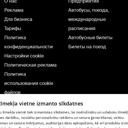
О нас
Предприятия
Реклама
Автобусы, поезда,
Для бизнеса
международные
Тарифы
расписания
Политика
Автобусные билеты
конфиденциальности
Билеты на поезд
Настройки cookie
Политическая реклама
Политика
использования cookie
файлов
Добавление
 tīmekļa vietne izmanto sīkdatnes
комментариев
 tīmekļa vietnē tiek izmantotas sīkdatnes, lai nodrošinātu un uzlabotu tīmek
nes darbību., nosūtītu personalizētu reklāmu un satura ģenerēšanai, veiktu
āmas un satura mērījumus, auditorijas datu apkopošanu, kā arī produktu izst
TВ-программа