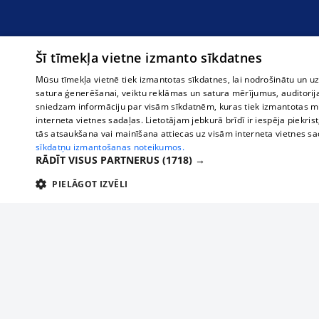
Šī tīmekļa vietne izmanto sīkdatnes
Mūsu tīmekļa vietnē tiek izmantotas sīkdatnes, lai nodrošinātu un u
satura ģenerēšanai, veiktu reklāmas un satura mērījumus, auditorij
sniedzam informāciju par visām sīkdatnēm, kuras tiek izmantotas mū
interneta vietnes sadaļas. Lietotājam jebkurā brīdī ir iespēja piekrist
tās atsaukšana vai mainīšana attiecas uz visām interneta vietnes s
sīkdatņu izmantošanas noteikumos.
RĀDĪT VISUS PARTNERUS
(1718) →
PIELĀGOT IZVĒLI
TEHNISKĀS/OBLIGĀTĀS
STATISTIKAS
M
Tehniskās/
Tehniskās/obligātās sīkdatnes nepieciešamas, lai lietotājs varētu brīvi apm
lietotājam nepieciešamo informāciju.
О нас
Предпр