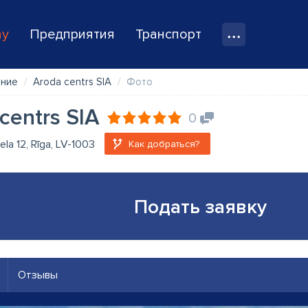
ay
Предприятия
Транспорт
ение
Aroda centrs SIA
Фото
centrs SIA
0
iela 12, Rīga, LV-1003
Как добраться?
Подать заявку
Отзывы