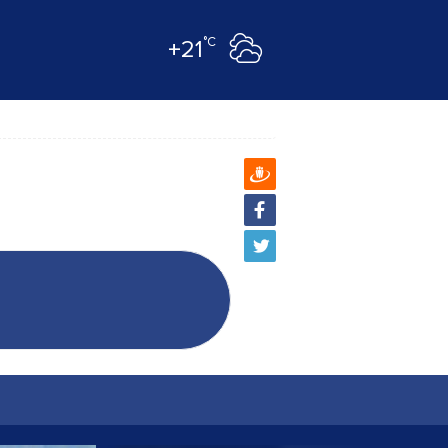
°C
+21