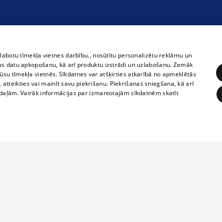
zlabotu tīmekļa vietnes darbību., nosūtītu personalizētu reklāmu un
as datu apkopošanu, kā arī produktu izstrādi un uzlabošanu. Zemāk
su tīmekļa vietnēs. Sīkdatnes var atšķirties atkarībā no apmeklētās
, atteikties vai mainīt savu piekrišanu. Piekrišanas sniegšana, kā arī
adaļām. Vairāk informācijas par izmantotajām sīkdatnēm skatīt
ĒRĶĒŠANA
FUNKCIONĀLĀS
NEKLASIFICĒTĀS
Полное или ч
obligātās
Statistikas
Mērķēšana
Funkcionālās
Neklasificētās
копирование 
любой форме 
eklēt un pārlūkot tīmekļa vietni un izmantot tās piedāvātās iespējas. Bez šīm sīkdatnēm 
запрещается 
иятия
В кинотеатрах
информации. 