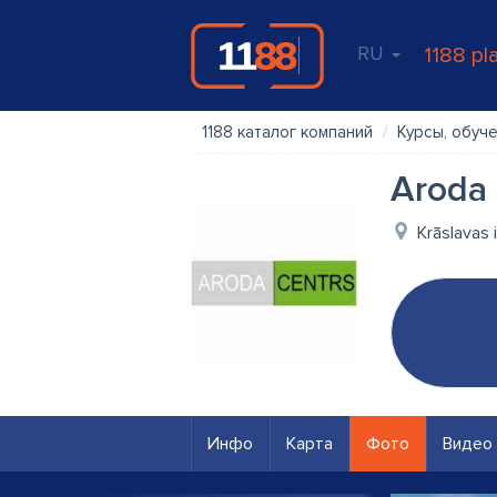
RU
1188 pl
1188 каталог компаний
Курсы, обуч
Aroda 
Krāslavas 
Инфо
Карта
Фото
Видео