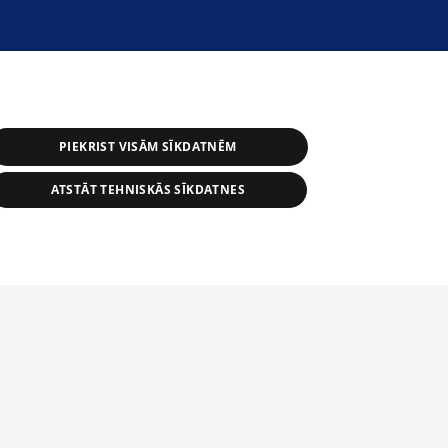
PIEKRIST VISĀM SĪKDATNĒM
ATSTĀT TEHNISKĀS SĪKDATNES
астичное распространение или
информации из баз данных 1188 в
строго запрещено. Также
tīmekļa vietne nevarēs pilnvērtīgi darboties un sniegt
автоматическое скачивание
Перепубликация любого материала,