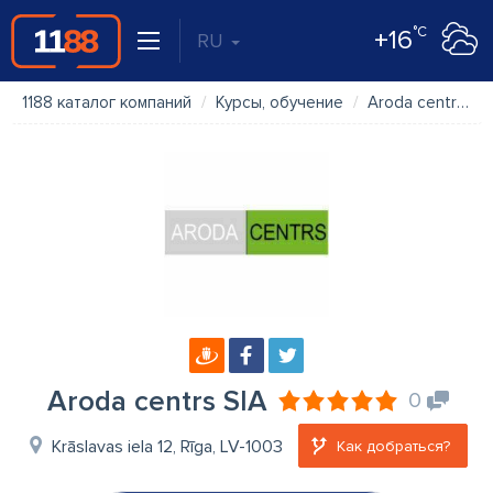
°C
+16
RU
1188 каталог компаний
Курсы, обучение
Aroda centrs SIA
Aroda centrs SIA
0
Krāslavas iela 12, Rīga, LV-1003
Как добраться?