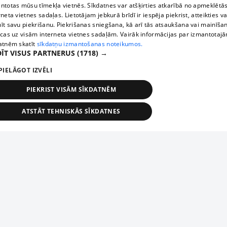
ntotas mūsu tīmekļa vietnēs. Sīkdatnes var atšķirties atkarībā no apmeklētā
rneta vietnes sadaļas. Lietotājam jebkurā brīdī ir iespēja piekrist, atteikties va
īt savu piekrišanu. Piekrišanas sniegšana, kā arī tās atsaukšana vai mainīša
ecas uz visām interneta vietnes sadaļām. Vairāk informācijas par izmantotaj
atnēm skatīt
sīkdatņu izmantošanas noteikumos.
ĪT VISUS PARTNERUS
(1718) →
PIELĀGOT IZVĒLI
PIEKRIST VISĀM SĪKDATNĒM
ATSTĀT TEHNISKĀS SĪKDATNES
TEHNISKĀS/OBLIGĀTĀS
STATISTIKAS
MĒRĶĒŠANA
FUNKCIONĀLĀS
NEKLASIFICĒTĀS
ehniskās/obligātās
Statistikas
Mērķēšana
Funkcionālās
Neklasificēt
niskās/obligātās sīkdatnes nepieciešamas, lai lietotājs varētu brīvi apmeklēt un pārlūk
Добавь свое предприятие
ekļa vietni un izmantot tās piedāvātās iespējas. Bez šīm sīkdatnēm tīmekļa vietne neva