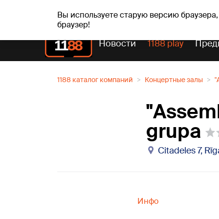
Прогн
чт, 06.08.2026.
+22
°C
Aisma, Askolds
Вы используете старую версию браузера,
браузер!
Новости
1188 play
Пред
1188 каталог компаний
Концертные залы
"
"Assemb
grupa
Citadeles 7, Rīg
Инфо