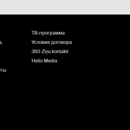
TВ-программа
а,
Условия договора
360 Ziņu kontakti
Helio Media
еты