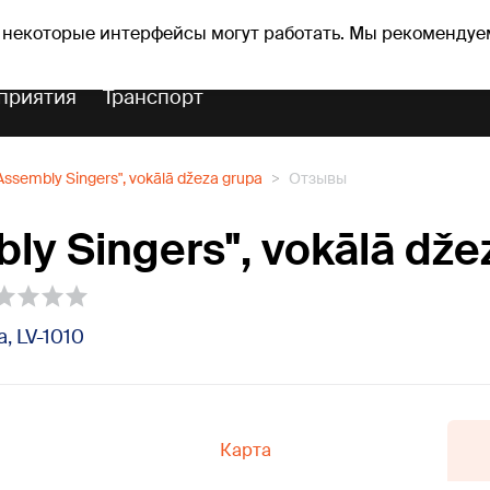
оз погоды
Гороскопы
 некоторые интерфейсы могут работать. Мы рекомендуе
приятия
Транспорт
Assembly Singers", vokālā džeza grupa
Отзывы
ly Singers", vokālā dže
a, LV-1010
Карта