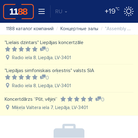
°C
+19
RU
1188 каталог компаний
Концертные залы
"Assembly Singers", vokālā džeza grupa
"Lielais dzintars" Liepājas koncertzāle
0
Radio iela 8, Liepāja, LV-3401
"Liepājas simfoniskais orķestris" valsts SIA
0
Radio iela 8, Liepāja, LV-3401
Koncertdārzs “Pūt, vējiņi”
0
Miķeļa Valtera iela 7, Liepāja, LV-3401