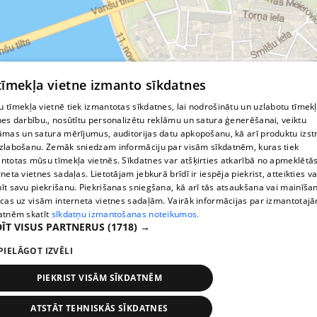
© MapTiler
© OpenStreetMap contributors
 tīmekļa vietne izmanto sīkdatnes
 tīmekļa vietnē tiek izmantotas sīkdatnes, lai nodrošinātu un uzlabotu tīmek
nes darbību., nosūtītu personalizētu reklāmu un satura ģenerēšanai, veiktu
āmas un satura mērījumus, auditorijas datu apkopošanu, kā arī produktu izst
zlabošanu. Zemāk sniedzam informāciju par visām sīkdatnēm, kuras tiek
ntotas mūsu tīmekļa vietnēs. Sīkdatnes var atšķirties atkarībā no apmeklētā
rneta vietnes sadaļas. Lietotājam jebkurā brīdī ir iespēja piekrist, atteikties va
īt savu piekrišanu. Piekrišanas sniegšana, kā arī tās atsaukšana vai mainīša
ecas uz visām interneta vietnes sadaļām. Vairāk informācijas par izmantotaj
atnēm skatīt
sīkdatņu izmantošanas noteikumos.
ĪT VISUS PARTNERUS
(1718) →
PIELĀGOT IZVĒLI
PIEKRIST VISĀM SĪKDATNĒM
ATSTĀT TEHNISKĀS SĪKDATNES