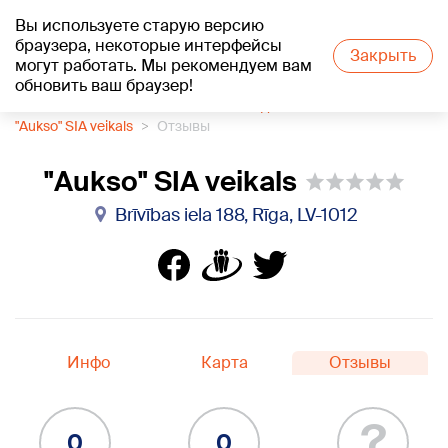
Вы используете старую версию
+18
°C
браузера, некоторые интерфейсы
Закрыть
могут работать. Мы рекомендуем вам
обновить ваш браузер!
1188 каталог компаний
Велосипеды
"Aukso" SIA veikals
Отзывы
"Aukso" SIA veikals
Brīvības iela 188, Rīga, LV-1012
Инфо
Карта
Отзывы
?
0
0