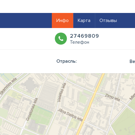
Инфо
Карта
Отзывы
27469809
Телефон
Отрасль:
Ве