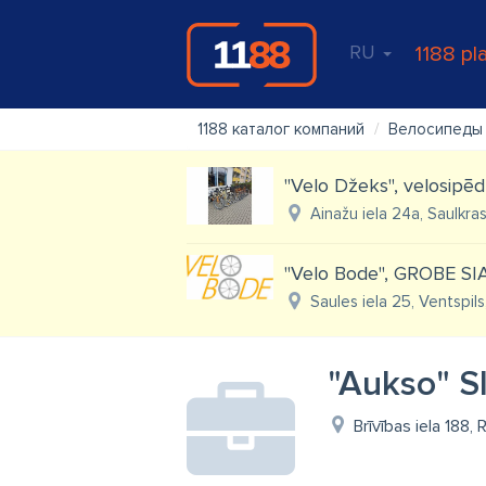
RU
1188 pl
1188 каталог компаний
Велосипеды
"Velo Džeks", velosipēd
Ainažu iela 24a, Saulkras
"Velo Bode", GROBE SI
Saules iela 25, Ventspils
"Aukso" SI
Brīvības iela 188, 