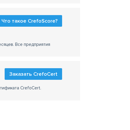
Что такое CrefoScore?
есяцев. Все предприятия
Заказать CrefoCert
тификата CrefoCert.