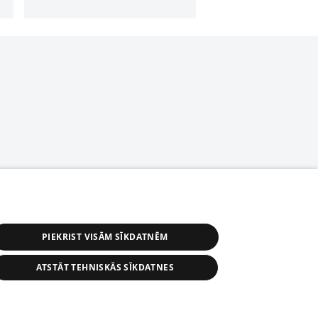
PIEKRIST VISĀM SĪKDATNĒM
ATSTĀT TEHNISKĀS SĪKDATNES