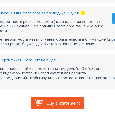
Изменения CrefoScore за последние 7 дней
 вероятности рисков дефолта (невыполнения денежных
чение 12 месяцев. Чем больше CrefoScore, тем выше риск
сти.
ет вероятность невыполнения обязательств в ближайшие 12 м
ассов риска. Служат для быстрого принятия решения.
Сертификат CrefoCert не выдан
атизированный и легко интерпретируемый - CrefoScore
м индексом, который используется для расчёта
 предприятий, чтобы изучить их соответствие стандартам сер
Buy a statement