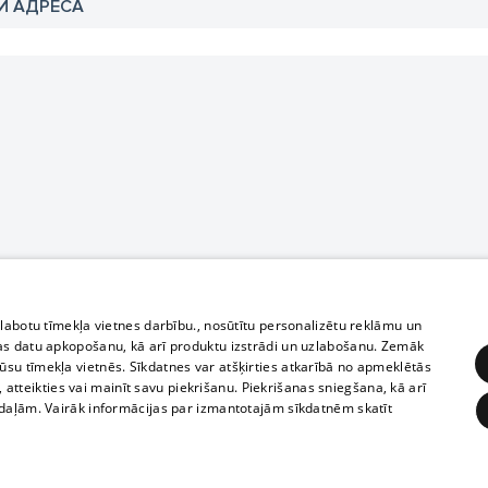
И АДРЕСА
zlabotu tīmekļa vietnes darbību., nosūtītu personalizētu reklāmu un
as datu apkopošanu, kā arī produktu izstrādi un uzlabošanu. Zemāk
su tīmekļa vietnēs. Sīkdatnes var atšķirties atkarībā no apmeklētās
, atteikties vai mainīt savu piekrišanu. Piekrišanas sniegšana, kā arī
adaļām. Vairāk informācijas par izmantotajām sīkdatnēm skatīt