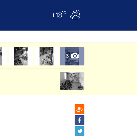
°C
+18
6