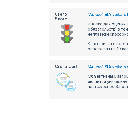
Crefo
"Aukso" SIA veikals
Score
Индекс для оценки
обязательств) в те
неплатежеспособно
Класс риска отража
разделены на 10 кл
Crefo Cert
"Aukso" SIA veikals
Объективный, автом
является уникальны
платёжеспособности