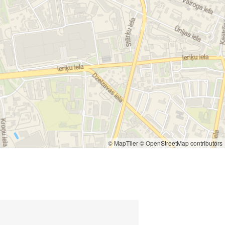
© MapTiler
© OpenStreetMap contributors