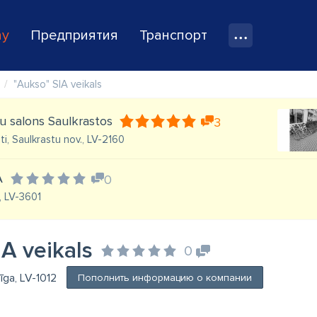
ay
Предприятия
Транспорт
"Aukso" SIA veikals
u salons Saulkrastos
3
ti, Saulkrastu nov., LV-2160
A
0
, LV-3601
A veikals
0
Rīga, LV-1012
Пополнить информацию о компании