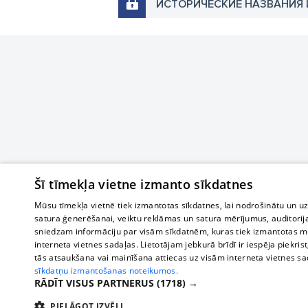
ИСТОРИЧЕСКИЕ НАЗВАНИЯ 
Šī tīmekļa vietne izmanto sīkdatnes
Mūsu tīmekļa vietnē tiek izmantotas sīkdatnes, lai nodrošinātu un u
satura ģenerēšanai, veiktu reklāmas un satura mērījumus, auditorij
sniedzam informāciju par visām sīkdatnēm, kuras tiek izmantotas mū
interneta vietnes sadaļas. Lietotājam jebkurā brīdī ir iespēja piekrist
tās atsaukšana vai mainīšana attiecas uz visām interneta vietnes s
sīkdatņu izmantošanas noteikumos.
RĀDĪT VISUS PARTNERUS
(1718) →
PIELĀGOT IZVĒLI