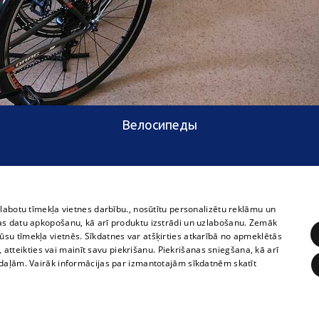
Велосипеды
zlabotu tīmekļa vietnes darbību., nosūtītu personalizētu reklāmu un
as datu apkopošanu, kā arī produktu izstrādi un uzlabošanu. Zemāk
su tīmekļa vietnēs. Sīkdatnes var atšķirties atkarībā no apmeklētās
, atteikties vai mainīt savu piekrišanu. Piekrišanas sniegšana, kā arī
adaļām. Vairāk informācijas par izmantotajām sīkdatnēm skatīt