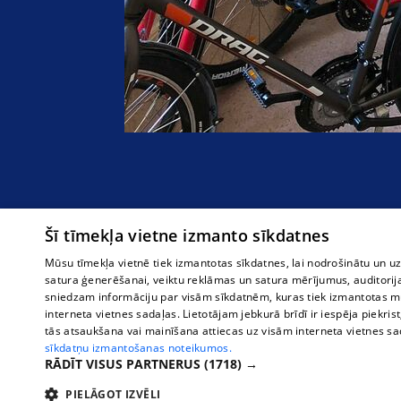
Šī tīmekļa vietne izmanto sīkdatnes
Mūsu tīmekļa vietnē tiek izmantotas sīkdatnes, lai nodrošinātu un u
satura ģenerēšanai, veiktu reklāmas un satura mērījumus, auditorij
sniedzam informāciju par visām sīkdatnēm, kuras tiek izmantotas mū
interneta vietnes sadaļas. Lietotājam jebkurā brīdī ir iespēja piekrist
tās atsaukšana vai mainīšana attiecas uz visām interneta vietnes s
sīkdatņu izmantošanas noteikumos.
RĀDĪT VISUS PARTNERUS
(1718) →
PIELĀGOT IZVĒLI