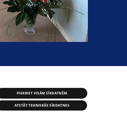
PIEKRIST VISĀM SĪKDATNĒM
ATSTĀT TEHNISKĀS SĪKDATNES