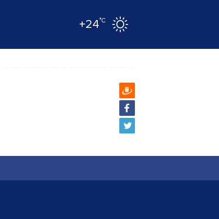
°C
+24