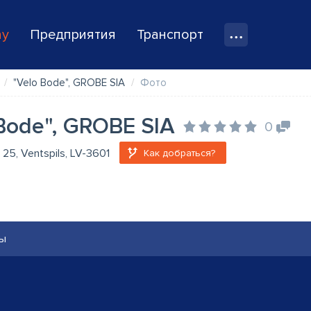
ay
Предприятия
Транспорт
"Velo Bode", GROBE SIA
Фото
Bode", GROBE SIA
0
a 25, Ventspils, LV-3601
Как добраться?
ы