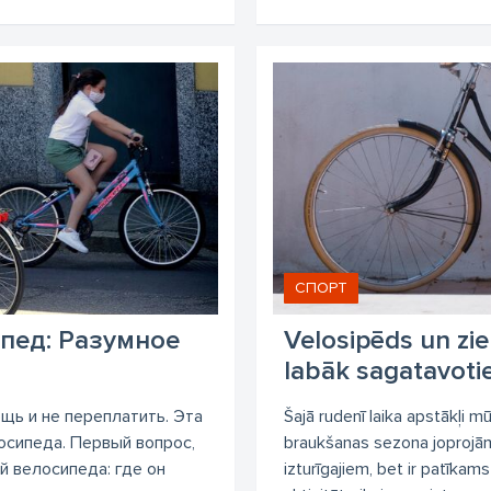
СПОРТ
пед: Разумное
Velosipēds un zie
labāk sagatavoti
щь и не переплатить. Эта
Šajā rudenī laika apstākļi mū
осипеда. Первый вопрос,
braukšanas sezona joprojām
й велосипеда: где он
izturīgajiem, bet ir patīkam