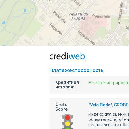
Платежеспособность
Кредитная
Не зарегистрирова
история:
Crefo
"Velo Bode", GROBE
Score
Индекс для оценки
обязательств) в те
неплатежеспособно