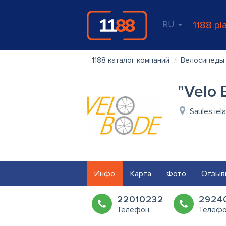
RU
1188 pl
1188 каталог компаний
Велосипеды
"Velo 
Saules iel
Инфо
Карта
Фото
Отзыв
22010232
2924
Телефон
Телеф