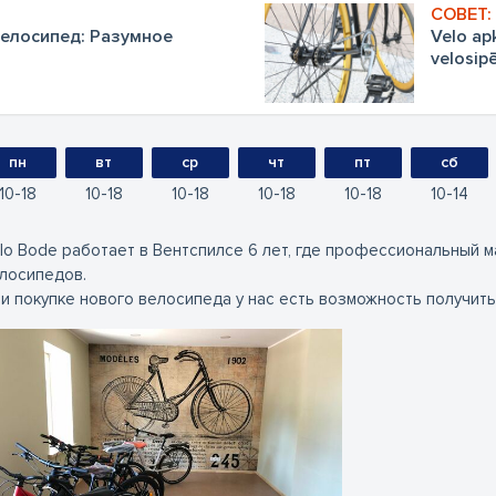
елосипед: Разумное
Velo apk
velosip
пн
вт
ср
чт
пт
сб
10
18
10
18
10
18
10
18
10
18
10
14
lo Bode работает в Вентспилсе 6 лет, где профессиональный м
лосипедов.
и покупке нового велосипеда у нас есть возможность получить 