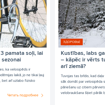
ЗДОРОВЬЕ
3 pamata soļi, lai
Kustības, labs ga
 sezonai
– kāpēc ir vērts 
arī ziemā?
es, ka velosipēds ir
ēmijas laikā, jo ne tikai ļauj
Tuvojas tas brīdis, kad daļ
, bet arī uzlabo fizisko
sāk domāt par velosipēda 
pāriešanu uz citiem pārvie
velobraukšana šķiet pārāk b
Читать подробнее