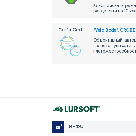
Класс риска отража
разделены на 10 кл
Crefo Cert
"Velo Bode", GROBE
Объективный, автом
является уникальны
платёжеспособности
ИНФО