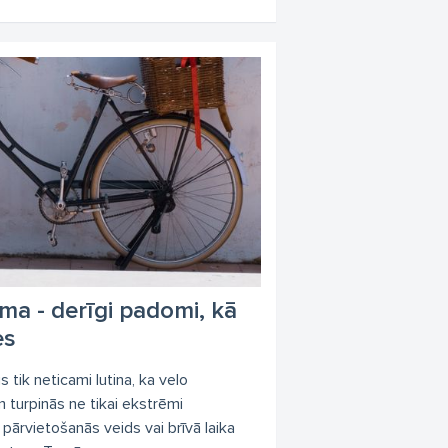
ma - derīgi padomi, kā
es
s tik neticami lutina, ka velo
 turpinās ne tikai ekstrēmi
s pārvietošanās veids vai brīvā laika