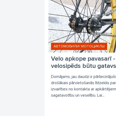
АВТОМОБИЛИ/ МОТОЦИКЛЫ
Velo apkope pavasarī - 
velosipēds būtu gatavs
Domājams, jau daudzi ir pārliecinājuši
drošākais pārvietošanās līdzeklis pand
izvairīties no kontakta ar apkārtējiem
sagatavotību un veselību. Lai...