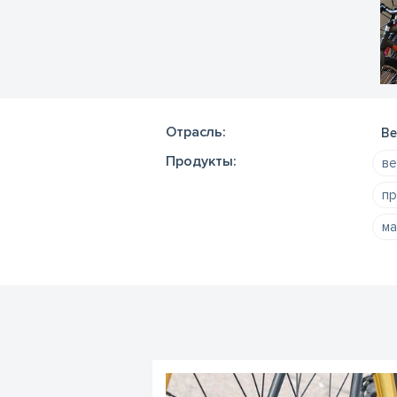
Отрасль:
Ве
Продукты:
ве
пр
ма