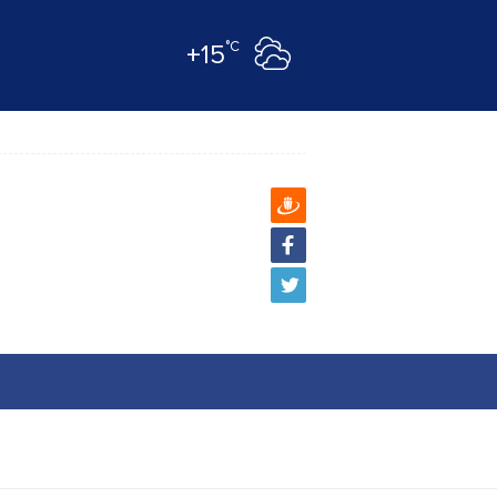
°C
+15