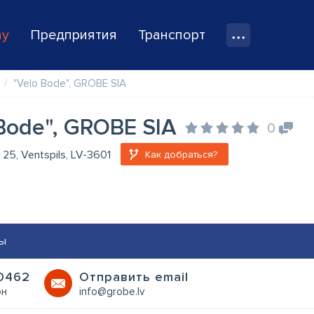
ay
Предприятия
Транспорт
"Velo Bode", GROBE SIA
Bode", GROBE SIA
0
a 25, Ventspils, LV-3601
Как добраться?
ы
0462
Oтправить email
он
info@grobe.lv