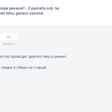
ope pavasarī - 3 pamata soļi, lai
ēds būtu gatavs sezonai
вс
Закрыто
астер проводит диагностику и ремонт
скидку в обмен на старый.