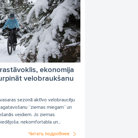
rastāvoklis, ekonomija
turpināt velobraukšanu
a vasaras sezonā aktīvo velobraucēju
sagatavošanu “ziemas miegam” un
tošanās veidiem. Jo ziemas
iedējoša, nekomfortabla un...
Читать подробнее