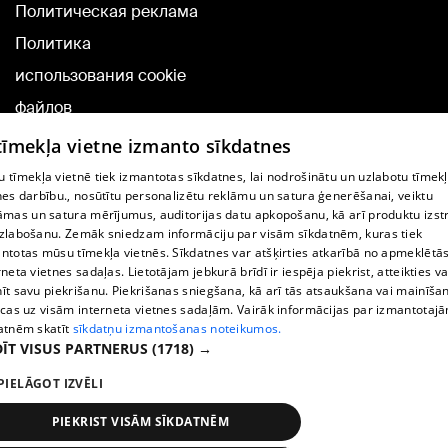
Политическая реклама
Политика
использования cookie
файлов
Добавление
 tīmekļa vietne izmanto sīkdatnes
комментариев
 tīmekļa vietnē tiek izmantotas sīkdatnes, lai nodrošinātu un uzlabotu tīmek
nes darbību., nosūtītu personalizētu reklāmu un satura ģenerēšanai, veiktu
āmas un satura mērījumus, auditorijas datu apkopošanu, kā arī produktu izst
TВ-программа
zlabošanu. Zemāk sniedzam informāciju par visām sīkdatnēm, kuras tiek
Условия договора
ntotas mūsu tīmekļa vietnēs. Sīkdatnes var atšķirties atkarībā no apmeklētā
rneta vietnes sadaļas. Lietotājam jebkurā brīdī ir iespēja piekrist, atteikties va
360 Ziņu kontakti
īt savu piekrišanu. Piekrišanas sniegšana, kā arī tās atsaukšana vai mainīša
ecas uz visām interneta vietnes sadaļām. Vairāk informācijas par izmantotaj
Helio Media
atnēm skatīt
sīkdatņu izmantošanas noteikumos.
ĪT VISUS PARTNERUS
(1718) →
Служба помощи портала: э-почта -
info@1188.lv
PIELĀGOT IZVĒLI
Copyright © 2004-2026 SIA HELIO MEDIA.
All rights reserved.
PIEKRIST VISĀM SĪKDATNĒM