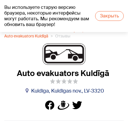
Вы используете старую версию
+16
°C
браузера, некоторые интерфейсы
Закрыть
могут работать. Мы рекомендуем вам
обновить ваш браузер!
1188 каталог компаний
Автоэвакуатор
Auto evakuators Kuldīgā
Отзывы
Auto evakuators Kuldīgā
Kuldīga, Kuldīgas nov., LV-3320