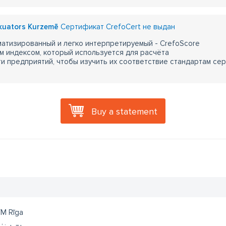
kuators Kurzemē
Сертификат CrefoCert не выдан
атизированный и легко интерпретируемый - CrefoScore
м индексом, который используется для расчёта
 предприятий, чтобы изучить их соответствие стандартам сер
Buy a statement
M Rīga