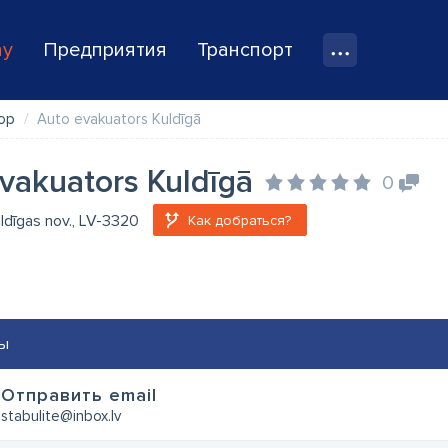
ay
Предприятия
Транспорт
ор
Auto evakuators Kuldīgā
vakuators Kuldīgā
0
uldīgas nov., LV-3320
Как добраться?
ы
Oтправить email
stabulite@inbox.lv