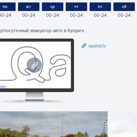
пн
вт
ср
чт
пт
сб
00
24
00
24
00
24
00
24
00
24
00
24
углосуточный эвакуатор авто в Кулдиге.
qashel.lv
qashel.lv