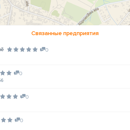
Связанные предприятия
mē
0
0
56
0
0