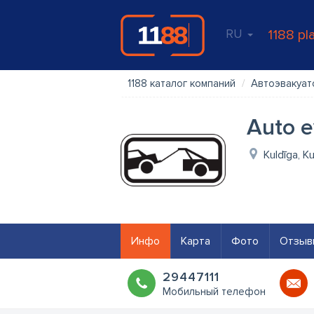
RU
1188 pl
1188 каталог компаний
Автоэвакуат
Auto e
Kuldīga, K
Инфо
Карта
Фото
Отзыв
29447111
Мобильный телефон