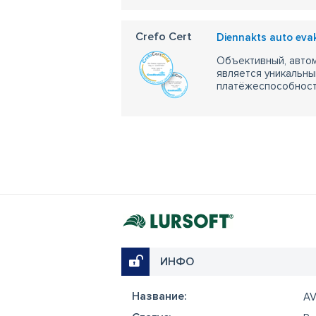
Crefo Cert
Diennakts auto eva
Объективный, автом
является уникальны
платёжеспособности
ИНФО
Название:
AV