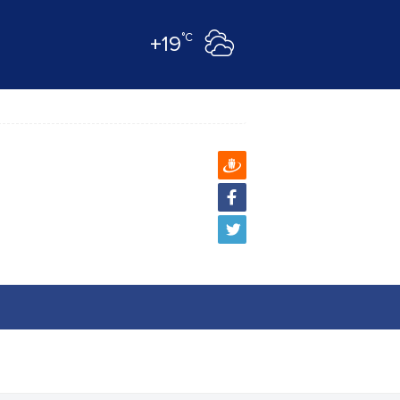
°C
+19