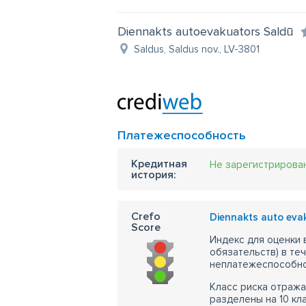
Diennakts autoevakuators Saldū
Saldus, Saldus nov., LV-3801
Платежеспособность
Кредитная
Не зарегистрирова
история:
Crefo
Diennakts auto eva
Score
Индекс для оценки
обязательств) в те
неплатежеспособно
Класс риска отража
разделены на 10 кл