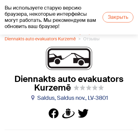
Вы используете старую версию
+24
°C
браузера, некоторые интерфейсы
Закрыть
могут работать. Мы рекомендуем вам
обновить ваш браузер!
1188 каталог компаний
Автоэвакуатор
Diennakts auto evakuators Kurzemē
Отзывы
Diennakts auto evakuators
Kurzemē
Saldus, Saldus nov., LV-3801