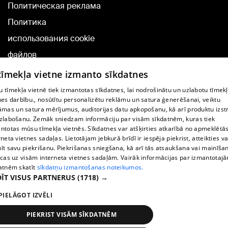
Политическая реклама
Политика
использования cookie
файлов
Добавление
 tīmekļa vietne izmanto sīkdatnes
комментариев
 tīmekļa vietnē tiek izmantotas sīkdatnes, lai nodrošinātu un uzlabotu tīmek
nes darbību., nosūtītu personalizētu reklāmu un satura ģenerēšanai, veiktu
āmas un satura mērījumus, auditorijas datu apkopošanu, kā arī produktu izst
TВ-программа
zlabošanu. Zemāk sniedzam informāciju par visām sīkdatnēm, kuras tiek
Условия договора
ntotas mūsu tīmekļa vietnēs. Sīkdatnes var atšķirties atkarībā no apmeklētā
rneta vietnes sadaļas. Lietotājam jebkurā brīdī ir iespēja piekrist, atteikties va
360 Ziņu kontakti
īt savu piekrišanu. Piekrišanas sniegšana, kā arī tās atsaukšana vai mainīša
ecas uz visām interneta vietnes sadaļām. Vairāk informācijas par izmantotaj
Helio Media
atnēm skatīt
sīkdatņu izmantošanas noteikumos.
ĪT VISUS PARTNERUS
(1718) →
Служба помощи портала: э-почта -
info@1188.lv
PIELĀGOT IZVĒLI
Copyright © 2004-2026 SIA HELIO MEDIA.
All rights reserved.
PIEKRIST VISĀM SĪKDATNĒM