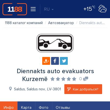
°C
+15
RU
1188 каталог компаний
Автоэвакуатор
Diennakts auto evakuators Kurzemē
Diennakts auto evakuators
Kurzemē
0
Saldus, Saldus nov., LV-3801
Как добраться?
Инфо
Карта
Фото
Отзывы