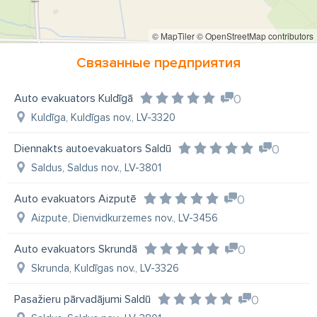
© MapTiler
© OpenStreetMap contributors
Связанные предприятия
Auto evakuators Kuldīgā
0
Kuldīga, Kuldīgas nov., LV-3320
Diennakts autoevakuators Saldū
0
Saldus, Saldus nov., LV-3801
Auto evakuators Aizputē
0
Aizpute, Dienvidkurzemes nov., LV-3456
Auto evakuators Skrundā
0
Skrunda, Kuldīgas nov., LV-3326
Pasažieru pārvadājumi Saldū
0