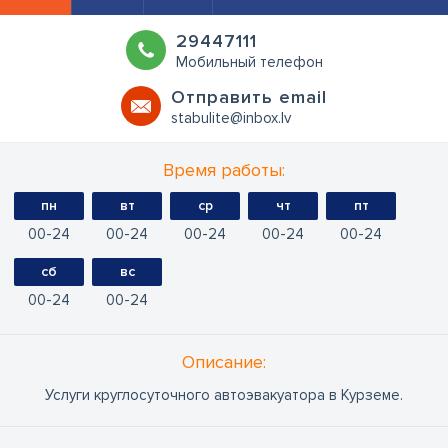
29447111
Мобильный телефон
Oтправить email
stabulite@inbox.lv
Время работы:
пн
вт
ср
чт
пт
00
24
00
24
00
24
00
24
00
24
сб
вс
00
24
00
24
Oписание:
Услуги круглосуточного автоэвакуатора в Курземе.