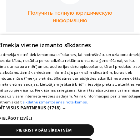
Получить полную юридическую
информацию
 tīmekļa vietne izmanto sīkdatnes
 tīmekļa vietnē tiek izmantotas sīkdatnes, lai nodrošinātu un uzlabotu tīmek
nes darbību., nosūtītu personalizētu reklāmu un satura ģenerēšanai, veiktu
āmas un satura mērījumus, auditorijas datu apkopošanu, kā arī produktu izst
zlabošanu. Zemāk sniedzam informāciju par visām sīkdatnēm, kuras tiek
ntotas mūsu tīmekļa vietnēs. Sīkdatnes var atšķirties atkarībā no apmeklētā
rneta vietnes sadaļas. Lietotājam jebkurā brīdī ir iespēja piekrist, atteikties va
īt savu piekrišanu. Piekrišanas sniegšana, kā arī tās atsaukšana vai mainīša
ecas uz visām interneta vietnes sadaļām. Vairāk informācijas par izmantotaj
atnēm skatīt
sīkdatņu izmantošanas noteikumos.
ĪT VISUS PARTNERUS
(1718) →
PIELĀGOT IZVĒLI
PIEKRIST VISĀM SĪKDATNĒM