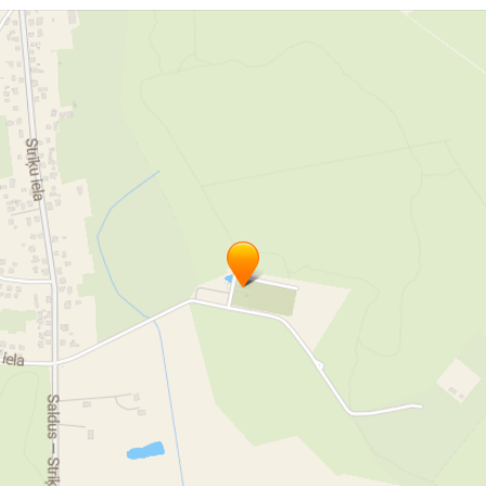
Помощь SOS
Авто sos
Круглосуточный автоэвакуатор
Эвакуатор
Услуги эвакуатора